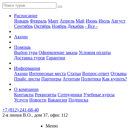
Расписание
Январь
Февраль
Март
Апрель
Май
Июнь
Июль
Август
Сентябрь
Октябрь
Ноябрь
Декабрь
- Все -
Акции
Помощь
Выбор тура
Оформление заказа
Условия оплаты
Доставка туров
Гарантии
Информация
Акции
Интересные места
Статьи
Вопрос-ответ
Отзывы
Прайс листы
Партнеры
Агентам
Политика
Как купить?
О компании
Контакты
Реквизиты
Сотрудники
Учебные курсы
Услуги
Новости
Вакансии
Подписка
+7 (812) 241-68-40
2-я линия В.О., дом 37, офис 112
Меню