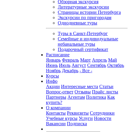
Обзорная экскурсия
Литературные экскурсии
Страницы истории Петербурга
Экскурсии по пригородам
Однодневные туры
Туры в Санкт-Петербург
Семейные и индивидуальные
небанальные туры
Подарочный сертификат
Расписание
Январь
Февраль
Март
Апрель
Май
Июнь
Июль
Август
Сентябрь
Октябрь
Ноябрь
Декабрь
- Все -
Курсы
Инфо
Акции
Интересные места
Статьи
Вопрос-ответ
Отзывы
Прайс листы
Партнеры
Агентам
Политика
Как
купить?
О компании
Контакты
Реквизиты
Сотрудники
Учебные курсы
Услуги
Новости
Вакансии
Подписка