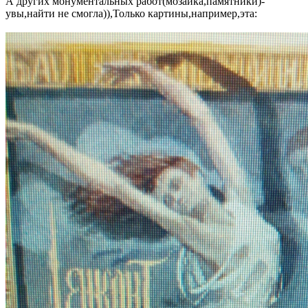
А других монументальных работ(мозаика,памятники)-
увы,найти не смогла)),Только картины,например,эта: