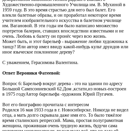
Художественно-промышленного Училища им. В. Мухиной в
1959 году. В это время страстью для него был балет. Его
влекли балетные образы, и он проработал некоторое время
учителем изобразительного искусства в балетном училище
им. Вагановой. В эти годы им было написано множество
портретов балерин, ставших впоследствии известными и не
очень. Любовь к балету он пронёс через всю жизнь.
Может быть, и этот барельеф - выражение любви художника к
танцу? Или автор имел ввиду какой-нибудь культ друидов или
иное языческое поклонение дереву?
С уважением, Герасимова Валентина.
Ответ Вероники Фатеевой:
Вопрос 6: Барельеф вокруг дерева - это на здании по адресу
Большой Сампсониевский 62.Дом ,кстати,из новых-построен
в 1975 годуАвтор барельефа -художник Юрий Пугачев.
Вот его биографию прочитала с интересом
Родился 16 мая 1933 года в г. Новосибирске. Никогда не видел
отца, а мать долго скрывала даже имя его. То было тяжёлое
время сталинских репрессий. Мама, простая полуграмотная
женщина, прожившая очень трудную жизнь, будучи сама
человеком неординарным, вкладывала всё, что не дала ей