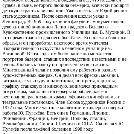
судьба, в сына, которого любила безмерно, всячески поощряя
детскую страсть к рисованию. Уже в шесть лет Юрий решил
стать художником. После окончания школы уехал в
Ленинград. В 1959 году окончил факультет монументально-
декоративной живописи Ленинградского Высшего
Художественно-промышленного Училища им. В. Мухиной. В
это время страстью для него был балет. Его влекли балетные
образы, и он проработал некоторое время учителем
изобразительного искусства в балетном училище им.
Вагановой. В эти годы им было написано множество
портретов балерин, ставших впоследствии известными и не
очень. Любовь к балету он пронёс через всю жизнь.
Многогранный талант позволил ему работать в разных
художественных жанрах. Он делал всё: фрески, мозаики,
витражи, скульптуру и памятники, портреты, картины,
графику станковую и книжную, занимался прикладным
искусством, выполнял интерьеры кораблей, кафе и
ресторанов, расписывал храмы, оформлял кинофильмы и
театральные постановки. Член Союза художников России с
1972 года. Многие частные коллекции и галлереи содержат
работы Ю. Пугачёва. Есть они в Германии, Японии,
Финляндии, Франции, Венгрии, Польше, Италии,
Великобритании, Сирии, Швеции и в США. Скончался Ю.
Пугачёв после тяжёлой болезни в 1998 году.