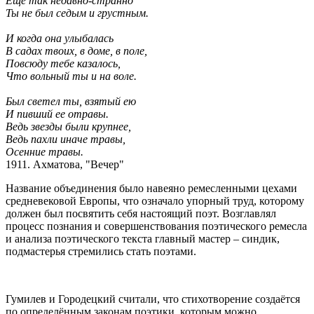
Еще так недавно-странно
Ты не был седым и грустным.
И когда она улыбалась
В садах твоих, в доме, в поле,
Повсюду тебе казалось,
Что вольный ты и на воле.
Был светел ты, взятый ею
И пивший ее отравы.
Ведь звезды были крупнее,
Ведь пахли иначе травы,
Осенние травы.
1911. Ахматова, "Вечер"
Название объединения было навеяно ремесленными цехами
средневековой Европы, что означало упорный труд, которому
должен был посвятить себя настоящий поэт. Возглавлял
процесс познания и совершенствования поэтического ремесла
и анализа поэтического текста главный мастер – синдик,
подмастерья стремились стать поэтами.
Гумилев и Городецкий считали, что стихотворение создаётся
по определённым законам поэтики, которым можно