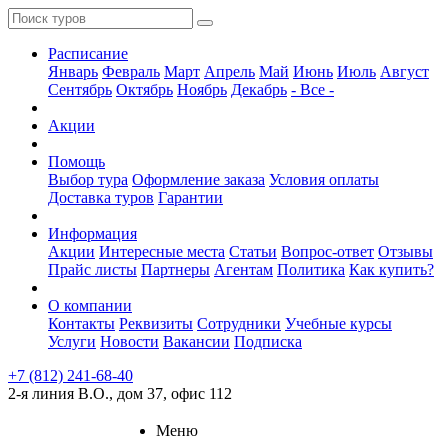
Расписание
Январь
Февраль
Март
Апрель
Май
Июнь
Июль
Август
Сентябрь
Октябрь
Ноябрь
Декабрь
- Все -
Акции
Помощь
Выбор тура
Оформление заказа
Условия оплаты
Доставка туров
Гарантии
Информация
Акции
Интересные места
Статьи
Вопрос-ответ
Отзывы
Прайс листы
Партнеры
Агентам
Политика
Как купить?
О компании
Контакты
Реквизиты
Сотрудники
Учебные курсы
Услуги
Новости
Вакансии
Подписка
+7 (812) 241-68-40
2-я линия В.О., дом 37, офис 112
Меню