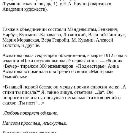
(Румянцевская площадь, 1), у Н.А. Бруни (квартира в
Академии художеств).
Также в объединении состояли Мандельштам, Зенкевич,
Нарбут, Кузьмина-Караваева, Лозинский, Василий Гиппиус,
Мария Моравская, Вера Гедройц, М. Кузмин, Алексей
Толстой, и другие.
Ахматова была секретарём объединения, в марте 1912 года в
издании «Цеха поэтов» вышла её первая книга — сборник
«Вечер» тиражом 300 экземпляров. «Подмастерье» Анна
Ахматова вспоминала о встрече со своим «Мастером»
Гумилёвым:
«В нашей первой беседе он между прочим спросил меня: „А
стихи ты писала?“ Я, тайно ликуя, ответила: „Да“. Он
попросил почитать, послушал несколько стихотворений и
сказал: „Ты поэт“…»
Любовь покоряет обманно,
Напевом простым, неискусным.