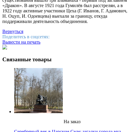
существования вышло три альманаха - первый под заглавием
«Дракон». В августе 1921 года Гумилёв был расстрелян, а в
1922 году активные участники Цеха (Г. Иванов, Г. Адамович,
Н. Оцуп, И. Одоевцева) выехали за границу, откуда
поддерживали деятельность объединения.
Вернуться
Поделитесь в соцсетях:
Вывести на печать
Связанные товары
На заказ
Серебряный век в Царском Селе: загадки города муз