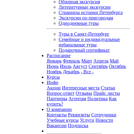
Обзорная экскурсия
Литературные экскурсии
Страницы истории Петербурга
Экскурсии по пригородам
Однодневные туры
Туры в Санкт-Петербург
Семейные и индивидуальные
небанальные туры
Подарочный сертификат
Расписание
Январь
Февраль
Март
Апрель
Май
Июнь
Июль
Август
Сентябрь
Октябрь
Ноябрь
Декабрь
- Все -
Курсы
Инфо
Акции
Интересные места
Статьи
Вопрос-ответ
Отзывы
Прайс листы
Партнеры
Агентам
Политика
Как
купить?
О компании
Контакты
Реквизиты
Сотрудники
Учебные курсы
Услуги
Новости
Вакансии
Подписка