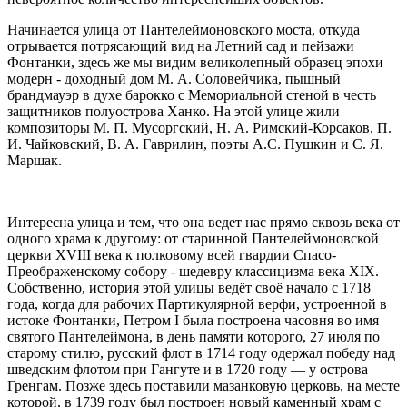
Начинается улица от Пантелеймоновского моста, откуда
отрывается потрясающий вид на Летний сад и пейзажи
Фонтанки, здесь же мы видим великолепный образец эпохи
модерн - доходный дом М. А. Соловейчика, пышный
брандмауэр в духе барокко с Мемориальной стеной в честь
защитников полуострова Ханко. На этой улице жили
композиторы М. П. Мусоргский, Н. А. Римский-Корсаков, П.
И. Чайковский, В. А. Гаврилин, поэты А.С. Пушкин и С. Я.
Маршак.
Интересна улица и тем, что она ведет нас прямо сквозь века от
одного храма к другому: от старинной Пантелеймоновской
церкви ХVIII века к полковому всей гвардии Спасо-
Преображенскому собору - шедевру классицизма века ХIХ.
Собственно, история этой улицы ведёт своё начало с 1718
года, когда для рабочих Партикулярной верфи, устроенной в
истоке Фонтанки, Петром I была построена часовня во имя
святого Пантелеймона, в день памяти которого, 27 июля по
старому стилю, русский флот в 1714 году одержал победу над
шведским флотом при Гангуте и в 1720 году — у острова
Гренгам. Позже здесь поставили мазанковую церковь, на месте
которой, в 1739 году был построен новый каменный храм с