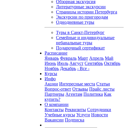
Обзорная экскурсия
Литературные экскурсии
Страницы истории Петербурга
Экскурсии по пригородам
Однодневные туры
Туры в Санкт-Петербург
Семейные и индивидуальные
небанальные туры
Подарочный сертификат
Расписание
Январь
Февраль
Март
Апрель
Май
Июнь
Июль
Август
Сентябрь
Октябрь
Ноябрь
Декабрь
- Все -
Курсы
Инфо
Акции
Интересные места
Статьи
Вопрос-ответ
Отзывы
Прайс листы
Партнеры
Агентам
Политика
Как
купить?
О компании
Контакты
Реквизиты
Сотрудники
Учебные курсы
Услуги
Новости
Вакансии
Подписка