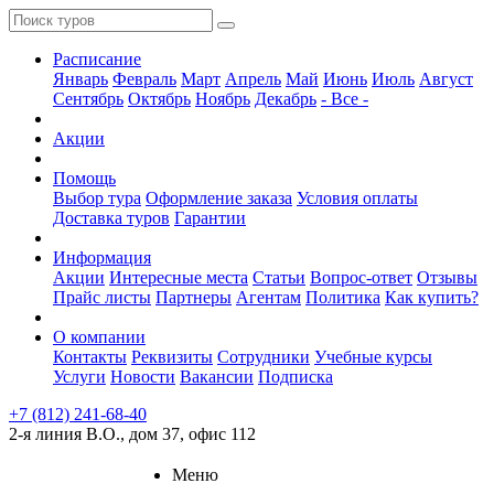
Расписание
Январь
Февраль
Март
Апрель
Май
Июнь
Июль
Август
Сентябрь
Октябрь
Ноябрь
Декабрь
- Все -
Акции
Помощь
Выбор тура
Оформление заказа
Условия оплаты
Доставка туров
Гарантии
Информация
Акции
Интересные места
Статьи
Вопрос-ответ
Отзывы
Прайс листы
Партнеры
Агентам
Политика
Как купить?
О компании
Контакты
Реквизиты
Сотрудники
Учебные курсы
Услуги
Новости
Вакансии
Подписка
+7 (812) 241-68-40
2-я линия В.О., дом 37, офис 112
Меню