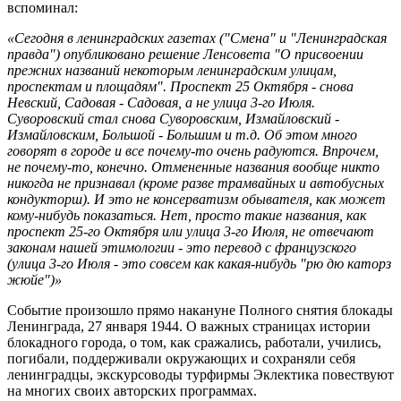
вспоминал:
«Сегодня в ленинградских газетах ("Смена" и "Ленинградская
правда") опубликовано решение Ленсовета "О присвоении
прежних названий некоторым ленинградским улицам,
проспектам и площадям". Проспект 25 Октября - снова
Невский, Садовая - Садовая, а не улица 3-го Июля.
Суворовский стал снова Суворовским, Измайловский -
Измайловским, Большой - Большим и т.д. Об этом много
говорят в городе и все почему-то очень радуются. Впрочем,
не почему-то, конечно. Отмененные названия вообще никто
никогда не признавал (кроме разве трамвайных и автобусных
кондукторш). И это не консерватизм обывателя, как может
кому-нибудь показаться. Нет, просто такие названия, как
проспект 25-го Октября или улица 3-го Июля, не отвечают
законам нашей этимологии - это перевод с французского
(улица 3-го Июля - это совсем как какая-нибудь "рю дю каторз
жюйе")»
Событие произошло прямо накануне Полного снятия блокады
Ленинграда, 27 января 1944. О важных страницах истории
блокадного города, о том, как сражались, работали, учились,
погибали, поддерживали окружающих и сохраняли себя
ленинградцы, экскурсоводы турфирмы Эклектика повествуют
на многих своих авторских программах.