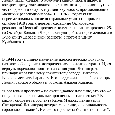
Ленин издал «Декрет о монументальной пропаганде», в
котором предусматривался снос памятников, «воздвигнутых в
честь царей и их слуг», и установку новых, прославляющих
«великих революционеров». В 1918-23 годах были
переименованы многие центральные улицы (например, в
октябре 1918 года к первой годовщине Октябрьской
революции Невский проспект получил название проспект 25-
го Октября, Большая Дворянская улица была переименована в
1-ую улицу Деревенской бедноты, а потом в улицу
Куйбышева).
В 1944 году пришло изменение идеологических доктрин,
началось обращение к историческому наследию страны. Идея
вернуть дореволюционные названия улиц Ленинграда
принадлежала главному архитектору города Николаю
Варфоломеевичу Баранову. Его поддержал первый секретарь
Ленинградского обкома и горкома Андрей Жданов:
"Советский проспект – не очень удачное название, это что же
получается – все остальные проспекты антисоветские? В
каком городе нет проспекта Карла Маркса, Ленина или
Свердлова? Ленинград потерял свое лицо, оригинальность
городских названий. Невского проспекта больше нет нигде".