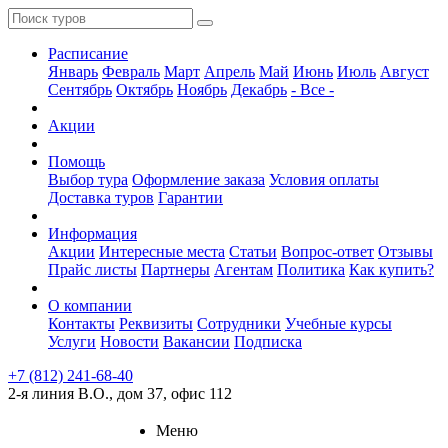
Расписание
Январь
Февраль
Март
Апрель
Май
Июнь
Июль
Август
Сентябрь
Октябрь
Ноябрь
Декабрь
- Все -
Акции
Помощь
Выбор тура
Оформление заказа
Условия оплаты
Доставка туров
Гарантии
Информация
Акции
Интересные места
Статьи
Вопрос-ответ
Отзывы
Прайс листы
Партнеры
Агентам
Политика
Как купить?
О компании
Контакты
Реквизиты
Сотрудники
Учебные курсы
Услуги
Новости
Вакансии
Подписка
+7 (812) 241-68-40
2-я линия В.О., дом 37, офис 112
Меню