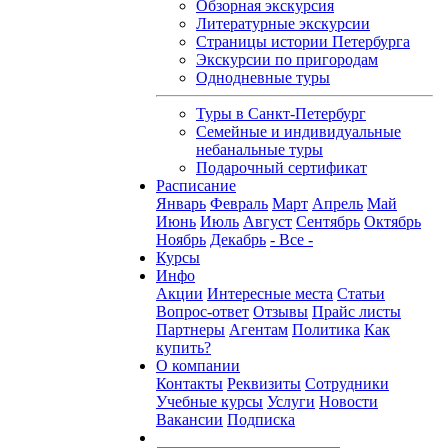
Обзорная экскурсия
Литературные экскурсии
Страницы истории Петербурга
Экскурсии по пригородам
Однодневные туры
Туры в Санкт-Петербург
Семейные и индивидуальные
небанальные туры
Подарочный сертификат
Расписание
Январь
Февраль
Март
Апрель
Май
Июнь
Июль
Август
Сентябрь
Октябрь
Ноябрь
Декабрь
- Все -
Курсы
Инфо
Акции
Интересные места
Статьи
Вопрос-ответ
Отзывы
Прайс листы
Партнеры
Агентам
Политика
Как
купить?
О компании
Контакты
Реквизиты
Сотрудники
Учебные курсы
Услуги
Новости
Вакансии
Подписка