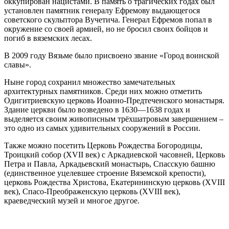
оккупирован нацистами. В память о трагических годах был
установлен памятник генералу Ефремову выдающегося
советского скульптора Вучетича. Генерал Ефремов попал в
окружение со своей армией, но не бросил своих бойцов и
погиб в вяземских лесах.
В 2009 году Вязьме было присвоено звание «Город воинской
славы».
Ныне город сохранил множество замечательных
архитектурных памятников. Среди них можно отметить
Одигитриевскую церковь Иоанно-Предтеченского монастыря.
Здание церкви было возведено в 1630—1638 годах и
выделяется своим живописным трёхшатровым завершением –
это одно из самых удивительных сооружений в России.
Также можно посетить Церковь Рождества Богородицы,
Троицкий собор (XVII век) с Аркадиевской часовней, Церковь
Петра и Павла, Аркадьевский монастырь, Спасскую башню
(единственное уцелевшее строение Вяземской крепости),
церковь Рождества Христова, Екатерининскую церковь (XVIII
век), Спасо-Преображенскую церковь (XVIII век),
краеведческий музей и многое другое.