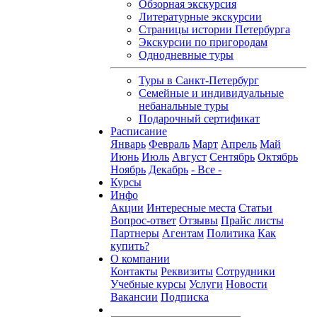
Обзорная экскурсия
Литературные экскурсии
Страницы истории Петербурга
Экскурсии по пригородам
Однодневные туры
Туры в Санкт-Петербург
Семейные и индивидуальные
небанальные туры
Подарочный сертификат
Расписание
Январь
Февраль
Март
Апрель
Май
Июнь
Июль
Август
Сентябрь
Октябрь
Ноябрь
Декабрь
- Все -
Курсы
Инфо
Акции
Интересные места
Статьи
Вопрос-ответ
Отзывы
Прайс листы
Партнеры
Агентам
Политика
Как
купить?
О компании
Контакты
Реквизиты
Сотрудники
Учебные курсы
Услуги
Новости
Вакансии
Подписка