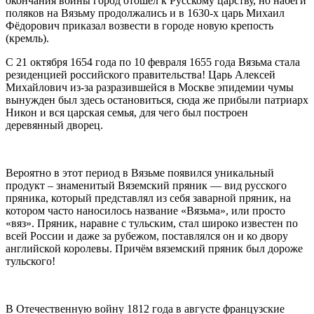
окончания войны город отошёл к Русскому царству, но набеги
поляков на Вязьму продолжались и в 1630-х царь Михаил
Фёдорович приказал возвести в городе новую крепость
(кремль).
С 21 октября 1654 года по 10 февраля 1655 года Вязьма стала
резиденцией российского правительства! Царь Алексей
Михайлович из-за разразившейся в Москве эпидемии чумы
вынужден был здесь остановиться, сюда же прибыли патриарх
Никон и вся царская семья, для чего был построен
деревянный дворец.
Вероятно в этот период в Вязьме появился уникальный
продукт – знаменитый Вяземский пряник — вид русского
пряника, который представлял из себя заварной пряник, на
котором часто наносилось название «Вязьма», или просто
«вяз». Пряник, наравне с тульским, стал широко известен по
всей России и даже за рубежом, поставлялся он и ко двору
английской королевы. Причём вяземский пряник был дороже
тульского!
В Отечественную войну 1812 года в августе французские