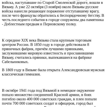
войска, наступавшие по Старой Смоленской дороге, вошли в
Вязьму. А уже 22 октября (3 ноября) около Вязьмы русские
войска нанесли решающее поражение отступавшему врагу,
после чего французы обратились к беспорядочному бегству. В
честь последнего события в городе сооружены два памятника
- Доблестным предкам и Перновскому полку.
К середине XIX века Вязьма стала крупным торговым
центром России. В 1850 году в городе действовали 8
пряничных фабрик, причём лучшими пряниками,
заслужившими мировую известность и прославившими
Вязьму, считались пряники, выпекавшиеся на фабрике
Сабельниковых.
В 1869 году в Вязьме была открыта Александровская мужская
классическая гимназия.
В октябре 1941 года под Вязьмой в немецкое окружение
попало множество соединений Красной армии, в боях
погибло около 400 000 советских граждан, в плен попали
почти 700 000 советских солдат и офицеров, город был