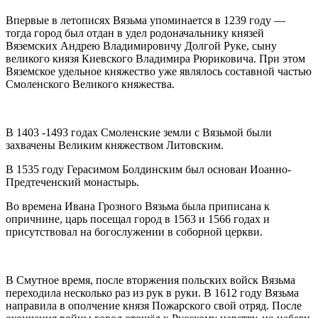
Впервые в летописях Вязьма упоминается в 1239 году —
тогда город был отдан в удел родоначальнику князей
Вяземских Андрею Владимировичу Долгой Руке, сыну
великого князя Киевского Владимира Рюриковича. При этом
Вяземское удельное княжество уже являлось составной частью
Смоленского Великого княжества.
В 1403 -1493 годах Смоленские земли с Вязьмой были
захвачены Великим княжеством Литовским.
В 1535 году Герасимом Болдинским был основан Иоанно-
Предтеченский монастырь.
Во времена Ивана Грозного Вязьма была приписана к
опричнине, царь посещал город в 1563 и 1566 годах и
присутствовал на богослужении в соборной церкви.
В Смутное время, после вторжения польских войск Вязьма
переходила несколько раз из рук в руки. В 1612 году Вязьма
направила в ополчение князя Пожарского свой отряд. После