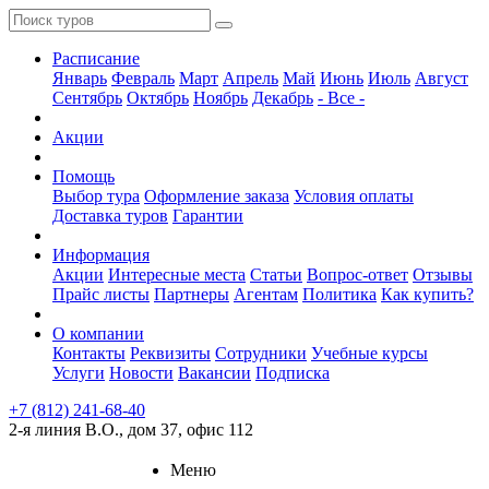
Расписание
Январь
Февраль
Март
Апрель
Май
Июнь
Июль
Август
Сентябрь
Октябрь
Ноябрь
Декабрь
- Все -
Акции
Помощь
Выбор тура
Оформление заказа
Условия оплаты
Доставка туров
Гарантии
Информация
Акции
Интересные места
Статьи
Вопрос-ответ
Отзывы
Прайс листы
Партнеры
Агентам
Политика
Как купить?
О компании
Контакты
Реквизиты
Сотрудники
Учебные курсы
Услуги
Новости
Вакансии
Подписка
+7 (812) 241-68-40
2-я линия В.О., дом 37, офис 112
Меню