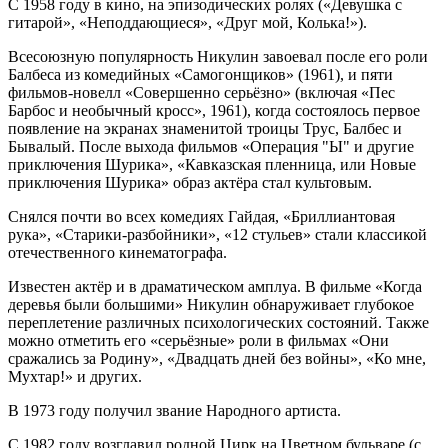
С 1958 году в кино, на эпизодических ролях («Девушка с
гитарой», «Неподдающиеся», «Друг мой, Колька!»).
Всесоюзную популярность Никулин завоевал после его роли
Балбеса из комедийных «Самогонщиков» (1961), и пяти
фильмов-новелл «Совершенно серьёзно» (включая «Пес
Барбос и необычный кросс», 1961), когда состоялось первое
появление на экранах знаменитой троицы Трус, Балбес и
Бывалый. После выхода фильмов «Операция "Ы" и другие
приключения Шурика», «Кавказская пленница, или Новые
приключения Шурика» образ актёра стал культовым.
Снялся почти во всех комедиях Гайдая, «Бриллиантовая
рука», «Старики-разбойники», «12 стульев» стали классикой
отечественного кинематографа.
Известен актёр и в драматическом амплуа. В фильме «Когда
деревья были большими» Никулин обнаруживает глубокое
переплетение различных психологических состояний. Также
можно отметить его «серьёзные» роли в фильмах «Они
сражались за Родину», «Двадцать дней без войны», «Ко мне,
Мухтар!» и других.
В 1973 году получил звание Народного артиста.
С 1982 году возглавил родной Цирк на Цветном бульваре (с