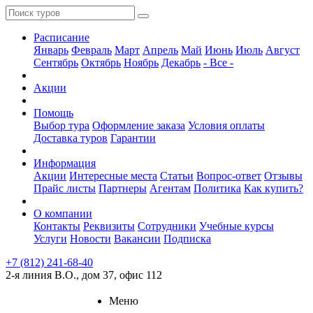
Расписание
Январь
Февраль
Март
Апрель
Май
Июнь
Июль
Август
Сентябрь
Октябрь
Ноябрь
Декабрь
- Все -
Акции
Помощь
Выбор тура
Оформление заказа
Условия оплаты
Доставка туров
Гарантии
Информация
Акции
Интересные места
Статьи
Вопрос-ответ
Отзывы
Прайс листы
Партнеры
Агентам
Политика
Как купить?
О компании
Контакты
Реквизиты
Сотрудники
Учебные курсы
Услуги
Новости
Вакансии
Подписка
+7 (812) 241-68-40
2-я линия В.О., дом 37, офис 112
Меню