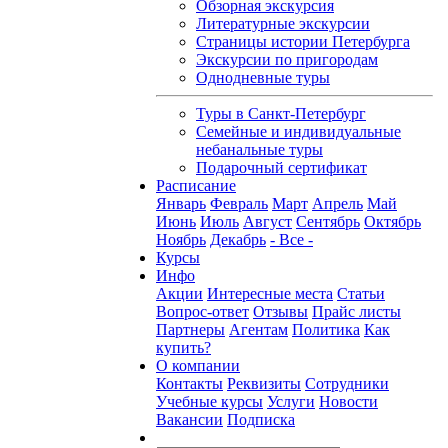
Обзорная экскурсия
Литературные экскурсии
Страницы истории Петербурга
Экскурсии по пригородам
Однодневные туры
Туры в Санкт-Петербург
Семейные и индивидуальные
небанальные туры
Подарочный сертификат
Расписание
Январь
Февраль
Март
Апрель
Май
Июнь
Июль
Август
Сентябрь
Октябрь
Ноябрь
Декабрь
- Все -
Курсы
Инфо
Акции
Интересные места
Статьи
Вопрос-ответ
Отзывы
Прайс листы
Партнеры
Агентам
Политика
Как
купить?
О компании
Контакты
Реквизиты
Сотрудники
Учебные курсы
Услуги
Новости
Вакансии
Подписка