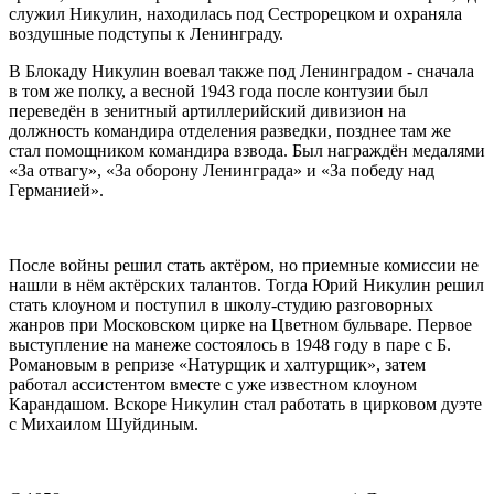
служил Никулин, находилась под Сестрорецком и охраняла
воздушные подступы к Ленинграду.
В Блокаду Никулин воевал также под Ленинградом - сначала
в том же полку, а весной 1943 года после контузии был
переведён в зенитный артиллерийский дивизион на
должность командира отделения разведки, позднее там же
стал помощником командира взвода. Был награждён медалями
«За отвагу», «За оборону Ленинграда» и «За победу над
Германией».
После войны решил стать актёром, но приемные комиссии не
нашли в нём актёрских талантов. Тогда Юрий Никулин решил
стать клоуном и поступил в школу-студию разговорных
жанров при Московском цирке на Цветном бульваре. Первое
выступление на манеже состоялось в 1948 году в паре с Б.
Романовым в репризе «Натурщик и халтурщик», затем
работал ассистентом вместе с уже известном клоуном
Карандашом. Вскоре Никулин стал работать в цирковом дуэте
с Михаилом Шуйдиным.