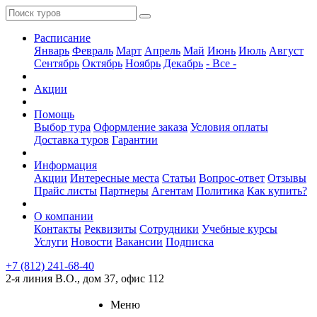
Расписание
Январь
Февраль
Март
Апрель
Май
Июнь
Июль
Август
Сентябрь
Октябрь
Ноябрь
Декабрь
- Все -
Акции
Помощь
Выбор тура
Оформление заказа
Условия оплаты
Доставка туров
Гарантии
Информация
Акции
Интересные места
Статьи
Вопрос-ответ
Отзывы
Прайс листы
Партнеры
Агентам
Политика
Как купить?
О компании
Контакты
Реквизиты
Сотрудники
Учебные курсы
Услуги
Новости
Вакансии
Подписка
+7 (812) 241-68-40
2-я линия В.О., дом 37, офис 112
Меню