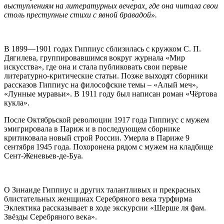
выступлениям на литературных вечерах, где она читала свои
столь преступные стихи с явной бравадой».
В 1899—1901 годах Гиппиус сблизилась с кружком С. П.
Дягилева, группировавшимся вокруг журнала «Мир
искусства», где она и стала публиковать свои первые
литературно-критические статьи. Позже выходят сборники
рассказов Гиппиус на философские темы – «Алый меч»,
«Лунные муравьи». В 1911 году был написан роман «Чёртова
кукла».
После Октябрьской революции 1917 года Гиппиус с мужем
эмигрировала в Париж и в последующем сборнике
критиковала новый строй России. Умерла в Париже 9
сентября 1945 года. Похоронена рядом с мужем на кладбище
Сент-Женевьев-де-Буа.
О Зинаиде Гиппиус и других талантливых и прекрасных
блистательных женщинах Серебряного века турфирма
Эклектика рассказывает в ходе экскурсии «Шерше ля фам.
Звёзды Серебряного века».