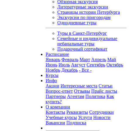
Обзорная экскурсия
Литературные экскурсии
Страницы истории Петербурга
Экскурсии по пригородам
Однодневные туры
Туры в Санкт-Петербург
Семейные и индивидуальные
небанальные туры
Подарочный сертификат
Расписание
Январь
Февраль
Март
Апрель
Май
Июнь
Июль
Август
Сентябрь
Октябрь
Ноябрь
Декабрь
- Все -
Курсы
Инфо
Акции
Интересные места
Статьи
Вопрос-ответ
Отзывы
Прайс листы
Партнеры
Агентам
Политика
Как
купить?
О компании
Контакты
Реквизиты
Сотрудники
Учебные курсы
Услуги
Новости
Вакансии
Подписка