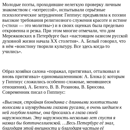
Молодые поэты, проходившие нелегкую проверку личным
знакомством с «мэтрессой», испытывали серьёзные
психологические затруднения: Гиппиус предъявляла к поэзии
высокие требования религиозного служения красоте и истине
(«стихи — это молитвы») и в своих оценках была предельно
откровенна и резка. При этом многие отмечали, что дом
Мережковских в Петербурге был «настоящим оазисом русской
духовной жизни начала XX столетия». А. Белый говорил, что
в нём «воистину творили культуру. Все здесь когда-то
учились».
Образ хозяйки салона «поражал, притягивал, отталкивал и
вновь притягивал» единомышленников: А. Блока (с которым
у Гиппиус сложились особенно сложные, менявшиеся
отношения), А. Белого, В. В. Розанова, В. Брюсова.
Современник писал о Гиппиус:
«Высокая, стройная блондинка с длинными золотистыми
волосами и изумрудными глазами русалки, в очень шедшем к
ней голубом платье, она бросалась в глаза своей
наружностью. Эту наружность несколько лет спустя я
назвал бы боттичеллиевской. …Весь Петербург её знал,
благодаря этой внешности и благодаря частым её