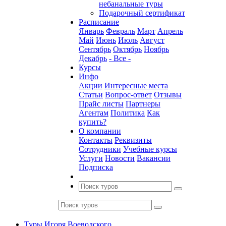
небанальные туры
Подарочный сертификат
Расписание
Январь
Февраль
Март
Апрель
Май
Июнь
Июль
Август
Сентябрь
Октябрь
Ноябрь
Декабрь
- Все -
Курсы
Инфо
Акции
Интересные места
Статьи
Вопрос-ответ
Отзывы
Прайс листы
Партнеры
Агентам
Политика
Как
купить?
О компании
Контакты
Реквизиты
Сотрудники
Учебные курсы
Услуги
Новости
Вакансии
Подписка
Туры Игоря Воеводского