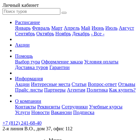
Личный кабинет
Расписание
Январь
Февраль
Март
Апрель
Май
Июнь
Июль
Август
Сентябрь
Октябрь
Ноябрь
Декабрь
- Все -
Акции
Помощь
Выбор тура
Оформление заказа
Условия оплаты
Доставка туров
Гарантии
Информация
Акции
Интересные места
Статьи
Вопрос-ответ
Отзывы
Прайс листы
Партнеры
Агентам
Политика
Как купить?
О компании
Контакты
Реквизиты
Сотрудники
Учебные курсы
Услуги
Новости
Вакансии
Подписка
+7 (812) 241-68-40
2-я линия В.О., дом 37, офис 112