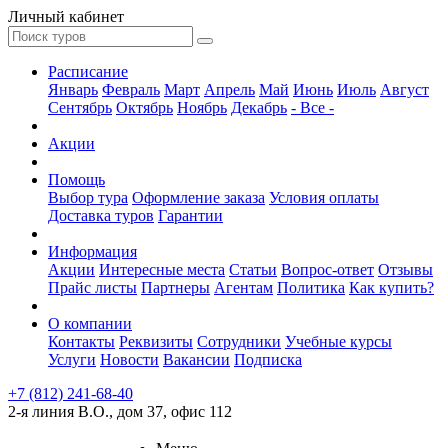
Личный кабинет
Расписание
Январь
Февраль
Март
Апрель
Май
Июнь
Июль
Август
Сентябрь
Октябрь
Ноябрь
Декабрь
- Все -
Акции
Помощь
Выбор тура
Оформление заказа
Условия оплаты
Доставка туров
Гарантии
Информация
Акции
Интересные места
Статьи
Вопрос-ответ
Отзывы
Прайс листы
Партнеры
Агентам
Политика
Как купить?
О компании
Контакты
Реквизиты
Сотрудники
Учебные курсы
Услуги
Новости
Вакансии
Подписка
+7 (812) 241-68-40
2-я линия В.О., дом 37, офис 112