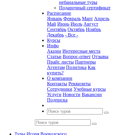
небанальные туры
Подарочный сертификат
Расписание
Январь
Февраль
Март
Апрель
Май
Июнь
Июль
Август
Сентябрь
Октябрь
Ноябрь
Декабрь
- Все -
Курсы
Инфо
Акции
Интересные места
Статьи
Вопрос-ответ
Отзывы
Прайс листы
Партнеры
Агентам
Политика
Как
купить?
О компании
Контакты
Реквизиты
Сотрудники
Учебные курсы
Услуги
Новости
Вакансии
Подписка
Туры Игоря Воеводского