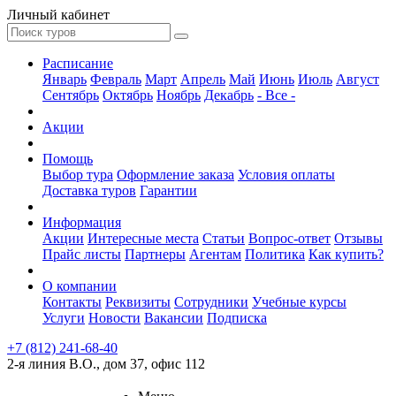
Личный кабинет
Расписание
Январь
Февраль
Март
Апрель
Май
Июнь
Июль
Август
Сентябрь
Октябрь
Ноябрь
Декабрь
- Все -
Акции
Помощь
Выбор тура
Оформление заказа
Условия оплаты
Доставка туров
Гарантии
Информация
Акции
Интересные места
Статьи
Вопрос-ответ
Отзывы
Прайс листы
Партнеры
Агентам
Политика
Как купить?
О компании
Контакты
Реквизиты
Сотрудники
Учебные курсы
Услуги
Новости
Вакансии
Подписка
+7 (812) 241-68-40
2-я линия В.О., дом 37, офис 112