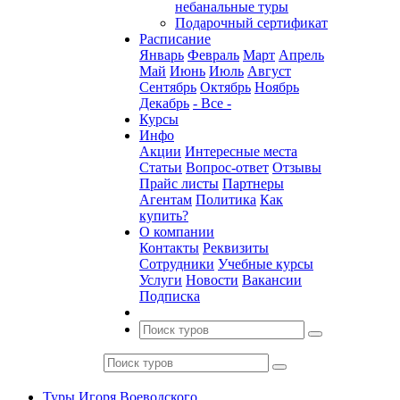
небанальные туры
Подарочный сертификат
Расписание
Январь
Февраль
Март
Апрель
Май
Июнь
Июль
Август
Сентябрь
Октябрь
Ноябрь
Декабрь
- Все -
Курсы
Инфо
Акции
Интересные места
Статьи
Вопрос-ответ
Отзывы
Прайс листы
Партнеры
Агентам
Политика
Как
купить?
О компании
Контакты
Реквизиты
Сотрудники
Учебные курсы
Услуги
Новости
Вакансии
Подписка
Туры Игоря Воеводского