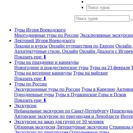
Туры Игоря Воеводского
Многодневные туры по России
Эксклюзивные экскурсии
Лекторий Игоря Воеводского
Лекции и курсы
Онлайн путешествия по Европе
Онлайн 
Архитектурные стили. Онлайн
Онлайн Диалоги с Игоре
Показать еще ⬇
Туры на праздники и каникулы
Новогодние и рождественские туры
Туры на 23 февраля
Туры на весенние каникулы
Туры на майские
Показать еще ⬇
Туры по России
Экскурсионные туры по России
Туры в Карелию
Активн
Однодневные туры
Туры в Пушкинские Горы и Псков
Показать еще ⬇
Экскурсии
Небанальные экскурсии по Санкт-Петербургу
Пешеходны
Авторские экскурсии по пригородам и Ленобласти
Интер
Экскурсии на заказ для групп от 10 человек
Обзорная экскурсия
Литературные экскурсии
Страницы и
Экскурсии по пригородам
Однодневные туры