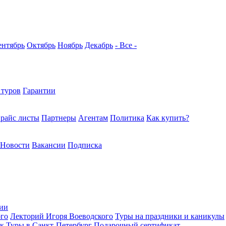
ентябрь
Октябрь
Ноябрь
Декабрь
- Все -
 туров
Гарантии
райс листы
Партнеры
Агентам
Политика
Как купить?
Новости
Вакансии
Подписка
ции
ого
Лекторий Игоря Воеводского
Туры на праздники и каникулы
ек
Туры в Санкт-Петербург
Подарочный сертификат