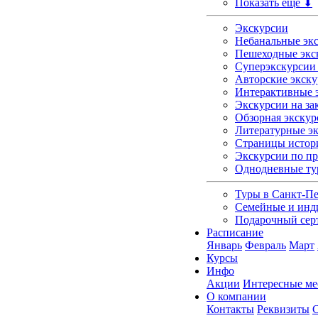
Показать еще ⬇
Экскурсии
Небанальные экс
Пешеходные экс
Суперэкскурсии 
Авторские экску
Интерактивные э
Экскурсии на зак
Обзорная экскур
Литературные э
Страницы истор
Экскурсии по п
Однодневные т
Туры в Санкт-Пе
Семейные и инд
Подарочный сер
Расписание
Январь
Февраль
Март
Курсы
Инфо
Акции
Интересные ме
О компании
Контакты
Реквизиты