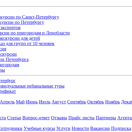
курсии по Санкт-Петербургу
курсии по Петербургу
экспертов
рсии по пригородам и Ленобласти
кскурсии для детей
аз для групп от 10 человек
сия
кскурсии
ии Петербурга
ригородам
уры
тербург
ивидуальные небанальные туры
тификат
Апрель
Май
Июнь
Июль
Август
Сентябрь
Октябрь
Ноябрь
Дека
ста
Статьи
Вопрос-ответ
Отзывы
Прайс листы
Партнеры
Агент
Сотрудники
Учебные курсы
Услуги
Новости
Вакансии
Подписка