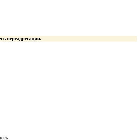
есь переадресации.
десь