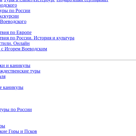
водского
уры по России
кскурсии
 Воеводского
твия по Европе
вия по России. История и культура
стили. Онлайн
 с Игорем Воеводским
ки и каникулы
ождественские туры
аля
е каникулы
туры по России
уры
кие Горы и Псков