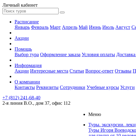
Личный кабинет
Расписание
Январь
Февраль
Март
Апрель
Май
Июнь
Июль
Август
С
Акции
Помощь
Выбор тура
Оформление заказа
Условия оплаты
Доставка
Информация
Акции
Интересные места
Статьи
Вопрос-ответ
Отзывы
П
О компании
Контакты
Реквизиты
Сотрудники
Учебные курсы
Услуги
+7 (812) 241-68-40
2-я линия В.О., дом 37, офис 112
Меню
Туры. экскурсии. лек
Туры Игоря Воеводск
для групп от 10 челов