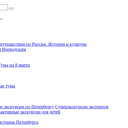
путешествия по России. История и культура
м Воеводским
Туры на 8 марта
ые туры
е экскурсии по Петербургу
Суперэкскурсии экспертов
активные экскурсии для детей
стории Петербурга