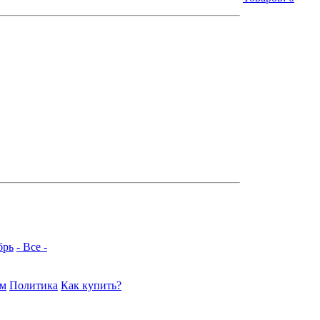
брь
- Все -
ам
Политика
Как купить?