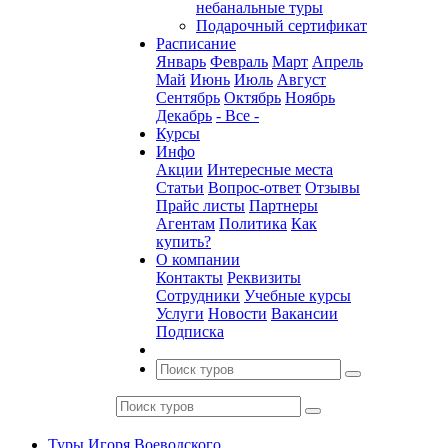
небанальные туры
Подарочный сертификат
Расписание
Январь
Февраль
Март
Апрель
Май
Июнь
Июль
Август
Сентябрь
Октябрь
Ноябрь
Декабрь
- Все -
Курсы
Инфо
Акции
Интересные места
Статьи
Вопрос-ответ
Отзывы
Прайс листы
Партнеры
Агентам
Политика
Как
купить?
О компании
Контакты
Реквизиты
Сотрудники
Учебные курсы
Услуги
Новости
Вакансии
Подписка
Туры Игоря Воеводского