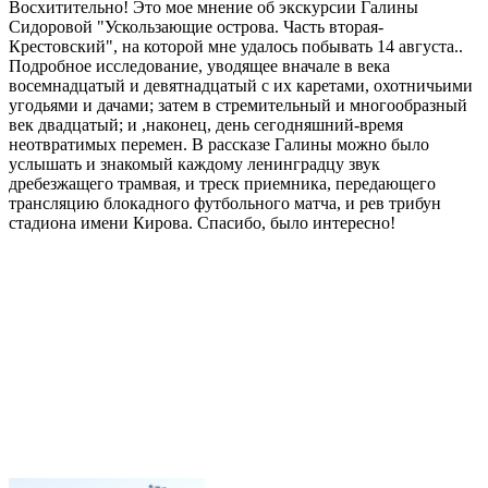
Восхитительно! Это мое мнение об экскурсии Галины
Сидоровой "Ускользающие острова. Часть вторая-
Крестовский", на которой мне удалось побывать 14 августа..
Подробное исследование, уводящее вначале в века
восемнадцатый и девятнадцатый с их каретами, охотничьими
угодьями и дачами; затем в стремительный и многообразный
век двадцатый; и ,наконец, день сегодняшний-время
неотвратимых перемен. В рассказе Галины можно было
услышать и знакомый каждому ленинградцу звук
дребезжащего трамвая, и треск приемника, передающего
трансляцию блокадного футбольного матча, и рев трибун
стадиона имени Кирова. Спасибо, было интересно!