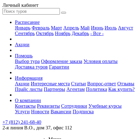
Личный кабинет
Расписание
Январь
Февраль
Март
Апрель
Май
Июнь
Июль
Август
Сентябрь
Октябрь
Ноябрь
Декабрь
- Все -
Акции
Помощь
Выбор тура
Оформление заказа
Условия оплаты
Доставка туров
Гарантии
Информация
Акции
Интересные места
Статьи
Вопрос-ответ
Отзывы
Прайс листы
Партнеры
Агентам
Политика
Как купить?
О компании
Контакты
Реквизиты
Сотрудники
Учебные курсы
Услуги
Новости
Вакансии
Подписка
+7 (812) 241-68-40
2-я линия В.О., дом 37, офис 112