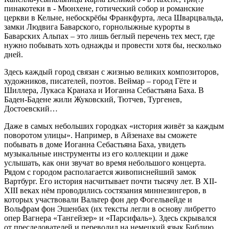
пинакотеки в - Мюнхене, готический собор и романские
церкви в Кельне, небоскрёбы Франкфурта, леса Шварцвальда,
замки Людвига Баварского, горнолыжные курорты в
Баварских Альпах – это лишь беглый перечень тех мест, где
нужно побывать хоть однажды и провести хотя бы, несколько
дней.
Здесь каждый город связан с жизнью великих композиторов,
художников, писателей, поэтов. Веймар – город Гёте и
Шиллера, Лукаса Кранаха и Иоганна Себастьяна Баха. В
Баден-Бадене жили Жуковский, Тютчев, Тургенев,
Достоевский…
Даже в самых небольших городках «история живёт за каждым
поворотом улицы». Например, в Айзенахе вы сможете
побывать в доме Иоганна Себастьяна Баха, увидеть
музыкальные инструменты из его коллекции и даже
услышать, как они звучат во время небольшого концерта.
Рядом с городом располагается живописнейший замок
Вартбург. Его история насчитывает почти тысячу лет. В XII-
XIII веках нём проводились состязания миннезингеров, в
которых участвовали Вальтер фон дер Фогельвейде и
Вольфрам фон Эшенбах (их тексты легли в основу либретто
опер Вагнера «Тангейзер» и «Парсифаль»). Здесь скрывался
от преследователей и переводил на немецкий язык Библию