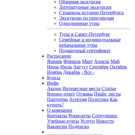
Обзорная экскурсия
Литературные экскурсии
Страницы истории Петербурга
Экскурсии по пригородам
Однодневные туры
Туры в Санкт-Петербург
Семейные и индивидуальные
небанальные туры
Подарочный сертификат
Расписание
Январь
Февраль
Март
Апрель
Май
Июнь
Июль
Август
Сентябрь
Октябрь
Ноябрь
Декабрь
- Все -
Курсы
Инфо
Акции
Интересные места
Статьи
Вопрос-ответ
Отзывы
Прайс листы
Партнеры
Агентам
Политика
Как
купить?
О компании
Контакты
Реквизиты
Сотрудники
Учебные курсы
Услуги
Новости
Вакансии
Подписка