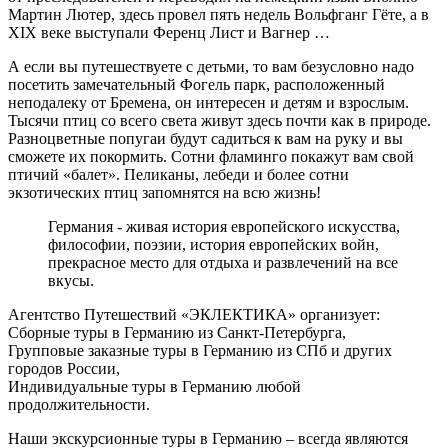
Мартин Лютер, здесь провел пять недель Вольфганг Гёте, а в
XIX веке выступали Ференц Лист и Вагнер …
А если вы путешествуете с детьми, то вам безусловно надо
посетить замечательный Фогель парк, расположенный
неподалеку от Бремена, он интересен и детям и взрослым.
Тысячи птиц со всего света живут здесь почти как в природе.
Разноцветные попугаи будут садиться к вам на руку и вы
сможете их покормить. Сотни фламинго покажут вам свой
птичий «балет». Пеликаны, лебеди и более сотни
экзотических птиц запомнятся на всю жизнь!
Германия - живая история европейского искусства,
философии, поэзии, история европейских войн,
прекрасное место для отдыха и развлечений на все
вкусы.
Агентство Путешествий «ЭКЛЕКТИКА» организует:
Сборные туры в Германию из Санкт-Петербурга,
Групповые заказные туры в Германию из СПб и других
городов России,
Индивидуальные туры в Германию любой
продолжительности.
Наши экскурсионные туры в Германию – всегда являются