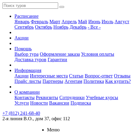
Расписание
Январь
Февраль
Март
Апрель
Май
Июнь
Июль
Август
Сентябрь
Октябрь
Ноябрь
Декабрь
- Все -
Акции
Помощь
Выбор тура
Оформление заказа
Условия оплаты
Доставка туров
Гарантии
Информация
Акции
Интересные места
Статьи
Вопрос-ответ
Отзывы
Прайс листы
Партнеры
Агентам
Политика
Как купить?
О компании
Контакты
Реквизиты
Сотрудники
Учебные курсы
Услуги
Новости
Вакансии
Подписка
+7 (812) 241-68-40
2-я линия В.О., дом 37, офис 112
Меню