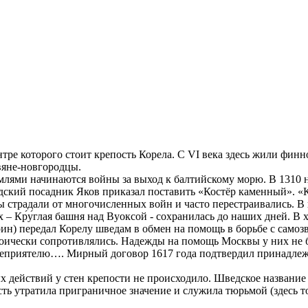
нтре которого стоит крепость Корела. С VI века здесь жили фин
вяне-новгородцы.
млями начинаются войны за выход к балтийскому морю. В 1310 н
одский посадник Яков приказал поставить «Костёр каменный». «
 страдали от многочисленных войн и часто перестраивались. В 
 – Кр́у́глая башня над Вуоксой - сохранилась до наших дней. В
) передал Корелу шведам в обмен на помощь в борьбе с самозв
роически сопротивлялись. Надежды на помощь Москвы у них не 
 неприятелю…. Мирный договор 1617 года подтвердил принадлеж
ых действий у стен крепости не происходило. Шведское название 
ть утратила приграничное значение и служила тюрьмой (здесь т