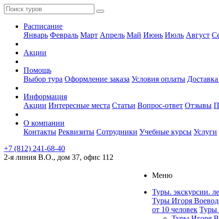
Расписание
Январь
Февраль
Март
Апрель
Май
Июнь
Июль
Август
С
Акции
Помощь
Выбор тура
Оформление заказа
Условия оплаты
Доставка
Информация
Акции
Интересные места
Статьи
Вопрос-ответ
Отзывы
П
О компании
Контакты
Реквизиты
Сотрудники
Учебные курсы
Услуги
+7 (812) 241-68-40
2-я линия В.О., дом 37, офис 112
Меню
Туры. экскурсии. л
Туры Игоря Воевод
от 10 человек
Туры 
Туры Игоря В