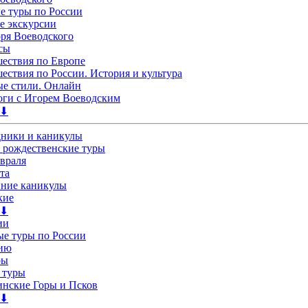
 туры по России
е экскурсии
ря Воеводского
сы
ествия по Европе
ествия по России. История и культура
е стили. Онлайн
ги с Игорем Воеводским
 ⬇
дники и каникулы
 рождественские туры
евраля
та
нние каникулы
кие
 ⬇
ии
е туры по России
лию
ры
 туры
нские Горы и Псков
 ⬇