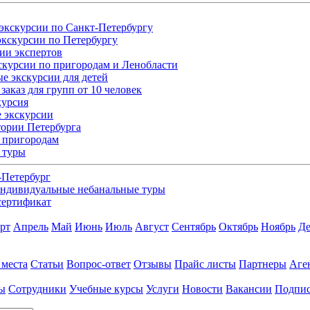
экскурсии по Санкт-Петербургу
кскурсии по Петербургу
ии экспертов
скурсии по пригородам и Ленобласти
е экскурсии для детей
заказ для групп от 10 человек
курсия
 экскурсии
ории Петербурга
 пригородам
 туры
-Петербург
ндивидуальные небанальные туры
сертификат
рт
Апрель
Май
Июнь
Июль
Август
Сентябрь
Октябрь
Ноябрь
Де
 места
Статьи
Вопрос-ответ
Отзывы
Прайс листы
Партнеры
Аге
ы
Сотрудники
Учебные курсы
Услуги
Новости
Вакансии
Подпис