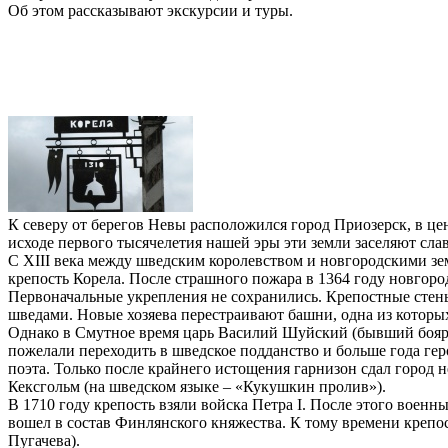
Об этом рассказывают экскурсии и туры.
К северу от берегов Невы расположился город Приозерск, в це
исходе первого тысячелетия нашей эры эти земли заселяют сла
C XIII века между шведским королевством и новгородскими зе
крепость Корела. После страшного пожара в 1364 году новгор
Первоначальные укрепления не сохранились. Крепостные стены
шведами. Новые хозяева перестраивают башни, одна из которых
Однако в Смутное время царь Василий Шуйский (бывший боярин
пожелали переходить в шведское подданство и больше года ге
поэта. Только после крайнего истощения гарнизон сдал город
Кексгольм (на шведском языке – «Кукушкин пролив»).
В 1710 году крепость взяли войска Петра I. После этого военн
вошел в состав Финлянского княжества. К тому времени крепос
Пугачева).