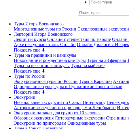
Туры Игоря Воеводского
Многодневные туры по России
Эксклюзивные экскурсии
Лекторий Игоря Воеводского
Лекции и курсы
Онлайн путешествия по Европе
Онлайн 
Архитектурные стили. Онлайн
Онлайн Диалоги с Игоре
Показать еще ⬇
Туры на праздники и каникулы
Новогодние и рождественские туры
Туры на 23 февраля
Туры на весенние каникулы
Туры на майские
Показать еще ⬇
Туры по России
Экскурсионные туры по России
Туры в Карелию
Активн
Однодневные туры
Туры в Пушкинские Горы и Псков
Показать еще ⬇
Экскурсии
Небанальные экскурсии по Санкт-Петербургу
Пешеходны
Авторские экскурсии по пригородам и Ленобласти
Интер
Экскурсии на заказ для групп от 10 человек
Обзорная экскурсия
Литературные экскурсии
Страницы и
Экскурсии по пригородам
Однодневные туры
Туры в Санкт-Петербург