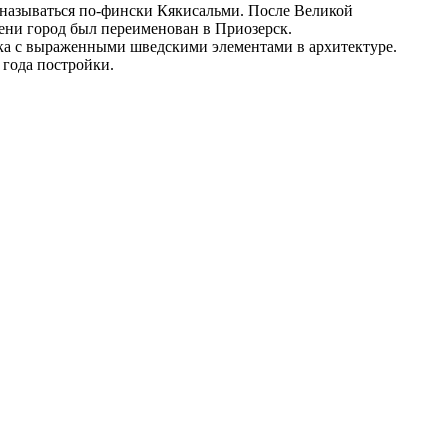
ал называться по-фински Кякисальми. После Великой
мени город был переименован в Приозерск.
ека с выраженными шведскими элементами в архитектуре.
 года постройки.