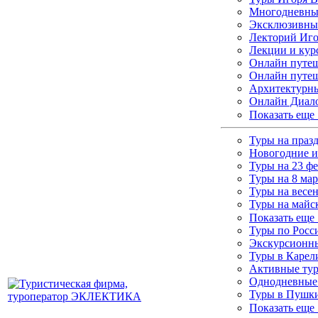
Многодневные
Эксклюзивны
Лекторий Иго
Лекции и кур
Онлайн путеш
Онлайн путеш
Архитектурны
Онлайн Диало
Показать еще
Туры на праз
Новогодние и
Туры на 23 ф
Туры на 8 мар
Туры на весе
Туры на майс
Показать еще
Туры по Росс
Экскурсионны
Туры в Каре
Активные ту
Однодневные
Туры в Пушки
Показать еще