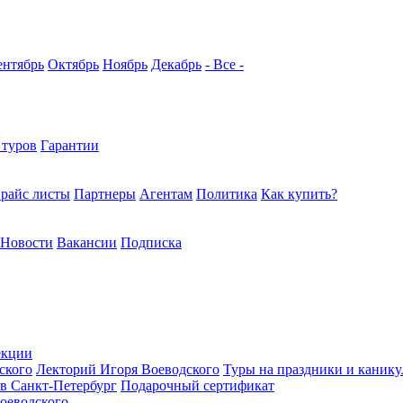
ентябрь
Октябрь
Ноябрь
Декабрь
- Все -
 туров
Гарантии
райс листы
Партнеры
Агентам
Политика
Как купить?
Новости
Вакансии
Подписка
екции
ского
Лекторий Игоря Воеводского
Туры на праздники и каник
в Санкт-Петербург
Подарочный сертификат
оеводского