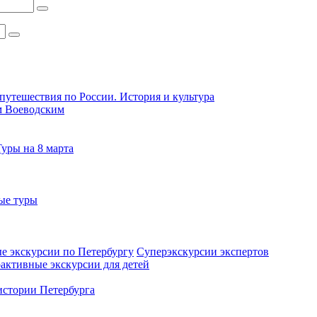
путешествия по России. История и культура
м Воеводским
Туры на 8 марта
ые туры
е экскурсии по Петербургу
Суперэкскурсии экспертов
активные экскурсии для детей
стории Петербурга