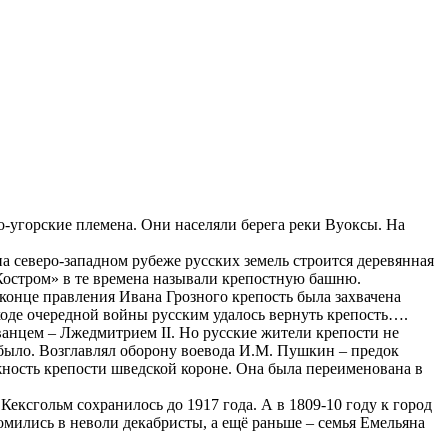
но-угорские племена. Они населяли берега реки Вуоксы. На
а северо-западном рубеже русских земель строится деревянная
Костром» в те времена называли крепостную башню.
конце правления Ивана Грозного крепость была захвачена
 ходе очередной войны русским удалось вернуть крепость….
анцем – Лжедмитрием II. Но русские жители крепости не
было. Возглавлял оборону воевода И.М. Пушкин – предок
ность крепости шведской короне. Она была переименована в
Кексгольм сохранилось до 1917 года. А в 1809-10 году к город
омились в неволи декабристы, а ещё раньше – семья Емельяна