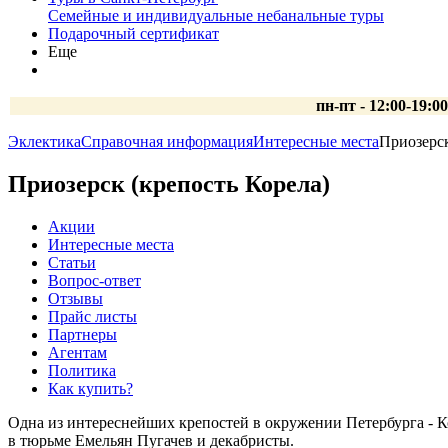
Семейные и индивидуальные небанальные туры
Подарочный сертификат
Еще
пн-пт - 12:00-19:0
Эклектика
Справочная информация
Интересные места
Приозерск
Приозерск (крепость Корела)
Акции
Интересные места
Статьи
Вопрос-ответ
Отзывы
Прайс листы
Партнеры
Агентам
Политика
Как купить?
Одна из интереснейших крепостей в окружении Петербурга - Ко
в тюрьме Емельян Пугачев и декабристы.