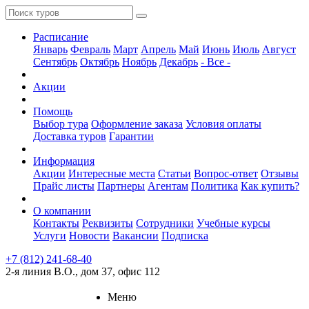
Расписание
Январь
Февраль
Март
Апрель
Май
Июнь
Июль
Август
Сентябрь
Октябрь
Ноябрь
Декабрь
- Все -
Акции
Помощь
Выбор тура
Оформление заказа
Условия оплаты
Доставка туров
Гарантии
Информация
Акции
Интересные места
Статьи
Вопрос-ответ
Отзывы
Прайс листы
Партнеры
Агентам
Политика
Как купить?
О компании
Контакты
Реквизиты
Сотрудники
Учебные курсы
Услуги
Новости
Вакансии
Подписка
+7 (812) 241-68-40
2-я линия В.О., дом 37, офис 112
Меню