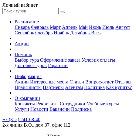
Личный кабинет
Расписание
Январь
Февраль
Март
Апрель
Май
Июнь
Июль
Август
Сентябрь
Октябрь
Ноябрь
Декабрь
- Все -
Акции
Помощь
Выбор тура
Оформление заказа
Условия оплаты
Доставка туров
Гарантии
Информация
Акции
Интересные места
Статьи
Вопрос-ответ
Отзывы
Прайс листы
Партнеры
Агентам
Политика
Как купить?
О компании
Контакты
Реквизиты
Сотрудники
Учебные курсы
Услуги
Новости
Вакансии
Подписка
+7 (812) 241-68-40
2-я линия В.О., дом 37, офис 112