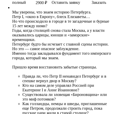
полный
Оставить заявку
Заказать
2900 ₽
Мы уверены, что знаем историю Петербурга.
Петр I, «окно в Европу», блеск Елизаветы…
Но что происходило в городе в те загадочные и бурные
15 лет между ними?
Годы, когда столицей снова стала Москва, а у власти
оказывались царицы, юноши и «заморские»
временщики.
Петербург будто бы исчезает с главной сцены истории.
Но это — самое опасное заблуждение.
Именно тогда закладывался фундамент того имперского
города, который мы знаем.
Пришло время восстановить забытые страницы.
Правда ли, что Петр II ненавидел Петербург и в
спешке вернул двор в Москву?
Кто на самом деле управлял Россией при
Екатерине I и Анне Иоанновне?
Существовала ли зловещая «Бироновщина» или
это миф потомков?
Как голландцы, немцы и шведы, приглашенные
еще Петром, продолжали строить город, пока
русские цари жили в старой столице?