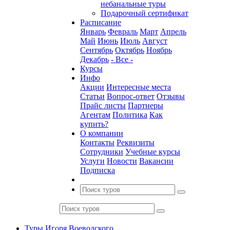
небанальные туры
Подарочный сертификат
Расписание
Январь
Февраль
Март
Апрель
Май
Июнь
Июль
Август
Сентябрь
Октябрь
Ноябрь
Декабрь
- Все -
Курсы
Инфо
Акции
Интересные места
Статьи
Вопрос-ответ
Отзывы
Прайс листы
Партнеры
Агентам
Политика
Как
купить?
О компании
Контакты
Реквизиты
Сотрудники
Учебные курсы
Услуги
Новости
Вакансии
Подписка
Туры Игоря Воеводского