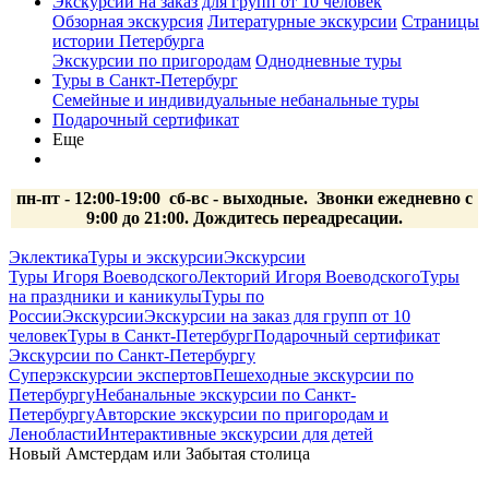
Экскурсии на заказ для групп от 10 человек
Обзорная экскурсия
Литературные экскурсии
Страницы
истории Петербурга
Экскурсии по пригородам
Однодневные туры
Туры в Санкт-Петербург
Семейные и индивидуальные небанальные туры
Подарочный сертификат
Еще
пн-пт - 12:00-19:00 сб-вс
- выходные.
Звонки ежедневно с
9:00 до 21:00. Дождитесь переадресации.
Эклектика
Туры и экскурсии
Экскурсии
Туры Игоря Воеводского
Лекторий Игоря Воеводского
Туры
на праздники и каникулы
Туры по
России
Экскурсии
Экскурсии на заказ для групп от 10
человек
Туры в Санкт-Петербург
Подарочный сертификат
Экскурсии по Санкт-Петербургу
Суперэкскурсии экспертов
Пешеходные экскурсии по
Петербургу
Небанальные экскурсии по Санкт-
Петербургу
Авторские экскурсии по пригородам и
Ленобласти
Интерактивные экскурсии для детей
Новый Амстердам или Забытая столица