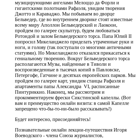
музицирующими ангелами Мелоццо да Форли и
гигантскими полотнами Рафаэля, увидим творения
Джотто и Караваджо. Мы побываем во дворце
Бельведер, где во внутреннем дворике стоят известные
всему миру Аполлон Бельведерский и Лаокоон,
пройдем по галерее скульптур, будем любоваться
Ротондой и залом Бельведерского торса. Папа Юлий II
попросил Микеланджело приделать утраченные руки и
ноги, и голову (так поступали со многими античными
статуями). Но Микеланджело отказался прикасаться к
гениальному творению. Вокруг Бельведерского торса
располагаются Музы, найденные в Тиволи и
воспроизведенные в тысячах копий в Павловске,
Петергофе, Гатчине и десятках европейских парков. Мы
пройдем по галерее карт, увидим станцы Рафаэля и
апартаменты папы Александра VI, расписанные
Пинтуриккио. Наконец, мы рассмотрим и
прокомментируем фрески Сикстинской капеллы. (Вот
вам и преимущество онлайн визита: в самой Капелле
запрещено что-бы-то-ни-было рассказывать!)
Будет интересно, присоединяйтесь!
Познавательные онлайн лекции-путешествия Игоря
Воеводского - члена Союза журналистов,