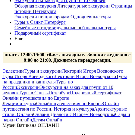
Экскурсии на заказ для групп от 10 человек
Обзорная экскурсия
Литературные экскурсии
Страницы
истории Петербурга
Экскурсии по пригородам
Однодневные туры
Туры в Санкт-Петербург
Семейные и индивидуальные небанальные туры
Подарочный сертификат
Еще
пн-пт - 12:00-19:00 сб-вс
- выходные.
Звонки ежедневно с
9:00 до 21:00. Дождитесь переадресации.
Эклектика
Туры и экскурсии
Лекторий Игоря Воеводского
Туры Игоря Воеводского
Лекторий Игоря Воеводского
Туры
на праздники и каникулы
Туры по
России
Экскурсии
Экскурсии на заказ для групп от 10
человек
Туры в Санкт-Петербург
Подарочный сертификат
Онлайн путешествия по Европе
Лекции и курсы
Онлайн путешествия по Европе
Онлайн
путешествия по России. История и культура
Архитектурные
стили. Онлайн
Онлайн Диалоги с Игорем Воеводским
Сады и
парки Онлайн
Детям Онлайн
Музеи Ватикана ОНЛАЙН