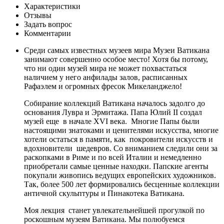
Характеристики
Отзывы
Задать вопрос
Комментарии
Среди самых известных музеев мира Музеи Ватикана
занимают совершенно особое место! Хотя бы потому,
что ни один музей мира не может похвастаться
наличием у него анфилады залов, расписанных
Рафаэлем и огромных фресок Микеланджело!
Собирание коллекций Ватикана началось задолго до
основания Лувра и Эрмитажа. Папа Юлий II создал
музей еще в начале XVI века. Многие Папы были
настоящими знатоками и ценителями искусства, многие
хотели остаться в памяти, как покровители искусств и
вдохновители шедевров. Со вниманием следили они за
раскопками в Риме и по всей Италии и немедленно
приобретали самые ценные находки. Папские агенты
покупали живопись ведущих европейских художников.
Так, более 500 лет формировались бесценные коллекции
античной скульптуры и Пинакотека Ватикана.
Моя лекция станет увлекательнейшей прогулкой по
роскошным музеям Ватикана. Мы полюбуемся