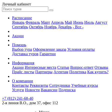
Личный кабинет
Расписание
Январь
Февраль
Март
Апрель
Май
Июнь
Июль
Август
Сентябрь
Октябрь
Ноябрь
Декабрь
- Все -
Акции
Помощь
Выбор тура
Оформление заказа
Условия оплаты
Доставка туров
Гарантии
Информация
Акции
Интересные места
Статьи
Вопрос-ответ
Отзывы
Прайс листы
Партнеры
Агентам
Политика
Как купить?
О компании
Контакты
Реквизиты
Сотрудники
Учебные курсы
Услуги
Новости
Вакансии
Подписка
+7 (812) 241-68-40
2-я линия В.О., дом 37, офис 112