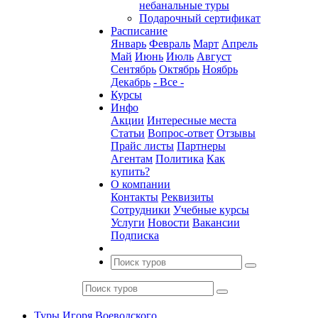
небанальные туры
Подарочный сертификат
Расписание
Январь
Февраль
Март
Апрель
Май
Июнь
Июль
Август
Сентябрь
Октябрь
Ноябрь
Декабрь
- Все -
Курсы
Инфо
Акции
Интересные места
Статьи
Вопрос-ответ
Отзывы
Прайс листы
Партнеры
Агентам
Политика
Как
купить?
О компании
Контакты
Реквизиты
Сотрудники
Учебные курсы
Услуги
Новости
Вакансии
Подписка
Туры Игоря Воеводского