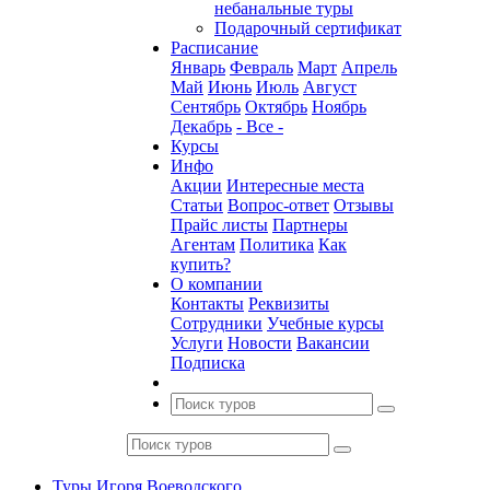
небанальные туры
Подарочный сертификат
Расписание
Январь
Февраль
Март
Апрель
Май
Июнь
Июль
Август
Сентябрь
Октябрь
Ноябрь
Декабрь
- Все -
Курсы
Инфо
Акции
Интересные места
Статьи
Вопрос-ответ
Отзывы
Прайс листы
Партнеры
Агентам
Политика
Как
купить?
О компании
Контакты
Реквизиты
Сотрудники
Учебные курсы
Услуги
Новости
Вакансии
Подписка
Туры Игоря Воеводского