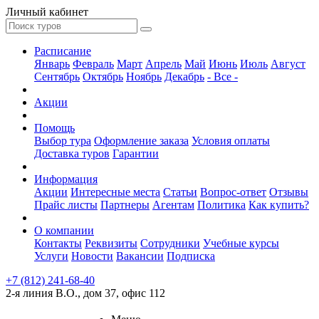
Личный кабинет
Расписание
Январь
Февраль
Март
Апрель
Май
Июнь
Июль
Август
Сентябрь
Октябрь
Ноябрь
Декабрь
- Все -
Акции
Помощь
Выбор тура
Оформление заказа
Условия оплаты
Доставка туров
Гарантии
Информация
Акции
Интересные места
Статьи
Вопрос-ответ
Отзывы
Прайс листы
Партнеры
Агентам
Политика
Как купить?
О компании
Контакты
Реквизиты
Сотрудники
Учебные курсы
Услуги
Новости
Вакансии
Подписка
+7 (812) 241-68-40
2-я линия В.О., дом 37, офис 112