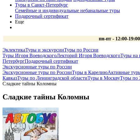
Туры в Санкт-Петербург
Семейные и индивидуальные небанальные туры
Подарочный сертификат
Еще
пн-пт - 12:00-19:0
Эклектика
Туры и экскурсии
Туры по России
Туры Игоря Воеводского
Лекторий Игоря Воеводского
Туры на 
Петербург
Подарочный сертификат
Экскурсионные туры по России
Экскурсионные туры по России
Туры в Карелию
Активные тур
Кавказ
Туры по Ленинградской области
Туры в Москву
Туры по 
Сладкие тайны Коломны
Сладкие тайны Коломны