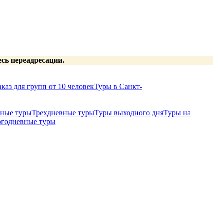
есь переадресации.
каз для групп от 10 человек
Туры в Санкт-
ные туры
Трехдневные туры
Туры выходного дня
Туры на
годневные туры