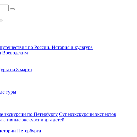
путешествия по России. История и культура
м Воеводским
Туры на 8 марта
ые туры
е экскурсии по Петербургу
Суперэкскурсии экспертов
активные экскурсии для детей
стории Петербурга