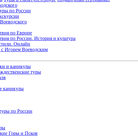
водского
уры по России
кскурсии
 Воеводского
твия по Европе
вия по России. История и культура
стили. Онлайн
 с Игорем Воеводским
ки и каникулы
ождественские туры
аля
е каникулы
туры по России
уры
кие Горы и Псков