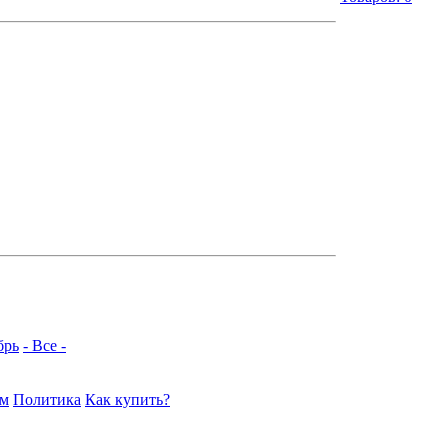
брь
- Все -
ам
Политика
Как купить?