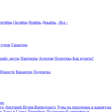
ентябрь
Октябрь
Ноябрь
Декабрь
- Все -
 туров
Гарантии
райс листы
Партнеры
Агентам
Политика
Как купить?
Новости
Вакансии
Подписка
ции
ого
Лекторий Игоря Воеводского
Туры на праздники и каникулы
ек
Туры в Санкт-Петербург
Подарочный сертификат