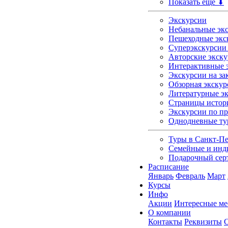
Показать еще ⬇
Экскурсии
Небанальные экс
Пешеходные экс
Суперэкскурсии 
Авторские экску
Интерактивные э
Экскурсии на зак
Обзорная экскур
Литературные э
Страницы истор
Экскурсии по п
Однодневные т
Туры в Санкт-Пе
Семейные и инд
Подарочный сер
Расписание
Январь
Февраль
Март
Курсы
Инфо
Акции
Интересные ме
О компании
Контакты
Реквизиты