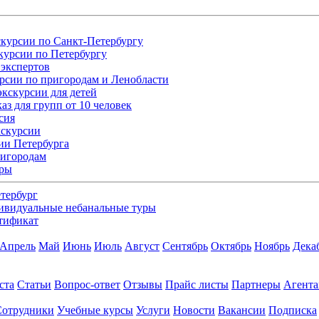
курсии по Санкт-Петербургу
курсии по Петербургу
экспертов
рсии по пригородам и Ленобласти
кскурсии для детей
аз для групп от 10 человек
сия
кскурсии
ии Петербурга
ригородам
уры
тербург
ивидуальные небанальные туры
тификат
Апрель
Май
Июнь
Июль
Август
Сентябрь
Октябрь
Ноябрь
Дека
ста
Статьи
Вопрос-ответ
Отзывы
Прайс листы
Партнеры
Агент
Сотрудники
Учебные курсы
Услуги
Новости
Вакансии
Подписка