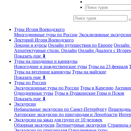
Туры Игоря Воеводского
Многодневные туры по России
Эксклюзивные экскурсии
Лекторий Игоря Воеводского
Лекции и курсы
Онлайн путешествия по Европе
Онлайн 
Архитектурные стили. Онлайн
Онлайн Диалоги с Игоре
Показать еще ⬇
Туры на праздники и каникулы
Новогодние и рождественские туры
Туры на 23 февраля
Туры на весенние каникулы
Туры на майские
Показать еще ⬇
Туры по России
Экскурсионные туры по России
Туры в Карелию
Активн
Однодневные туры
Туры в Пушкинские Горы и Псков
Показать еще ⬇
Экскурсии
Небанальные экскурсии по Санкт-Петербургу
Пешеходны
Авторские экскурсии по пригородам и Ленобласти
Интер
Экскурсии на заказ для групп от 10 человек
Обзорная экскурсия
Литературные экскурсии
Страницы и
Экскурсии по пригородам
Однодневные туры