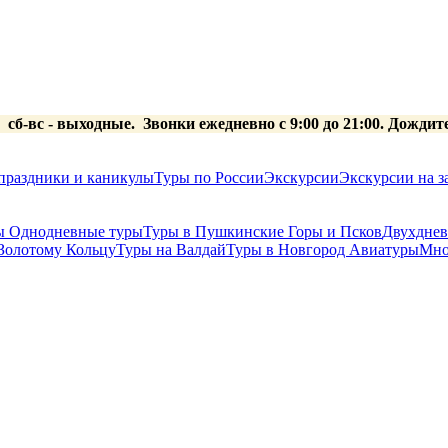
0 сб-вс
- выходные.
Звонки ежедневно с 9:00 до 21:00. Дождит
праздники и каникулы
Туры по России
Экскурсии
Экскурсии на за
ы
Однодневные туры
Туры в Пушкинские Горы и Псков
Двухднев
Золотому Кольцу
Туры на Валдай
Туры в Новгород
Авиатуры
Мно