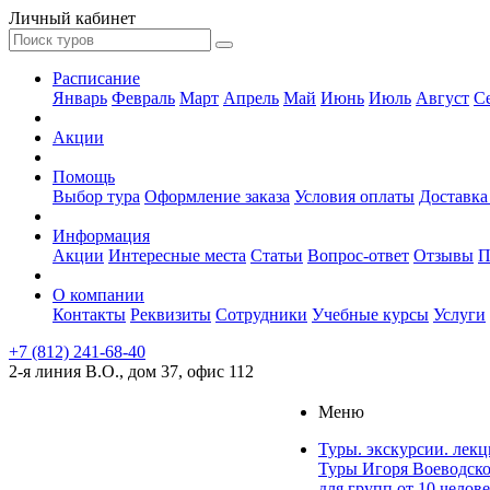
Личный кабинет
Расписание
Январь
Февраль
Март
Апрель
Май
Июнь
Июль
Август
С
Акции
Помощь
Выбор тура
Оформление заказа
Условия оплаты
Доставка
Информация
Акции
Интересные места
Статьи
Вопрос-ответ
Отзывы
П
О компании
Контакты
Реквизиты
Сотрудники
Учебные курсы
Услуги
+7 (812) 241-68-40
2-я линия В.О., дом 37, офис 112
Меню
Туры. экскурсии. лек
Туры Игоря Воеводск
для групп от 10 челов