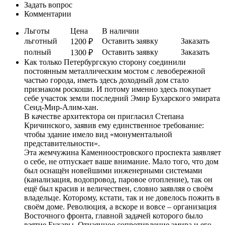
Задать вопрос
Комментарии
Льготы
Цена
В наличии
льготный
Оставить заявку
Заказать
1200 ₽
полный
Оставить заявку
Заказать
1300 ₽
Как только Петербургскую сторону соединили
постоянным металлическим мостом с левобережной
частью города, иметь здесь доходный дом стало
признаком роскоши. И потому именно здесь покупает
себе участок земли последний Эмир Бухарского эмирата
Сеид-Мир-Алим-хан.
В качестве архитектора он пригласил Степана
Кричинского, заявив ему единственное требование:
чтобы здание имело вид «монументальной
представительности».
Эта жемчужина Каменноостровского проспекта заявляет
о себе, не отпускает ваше внимание. Мало того, что дом
был оснащён новейшими инженерными системами
(канализация, водопровод, паровое отопление), так он
ещё был красив и величествен, словно заявляя о своём
владельце. Которому, кстати, так и не довелось пожить в
своём доме. Революция, а вскоре и вовсе – организация
Восточного фронта, главной задачей которого было
взятие Бухары. Отчаянное сопротивление эмира и его