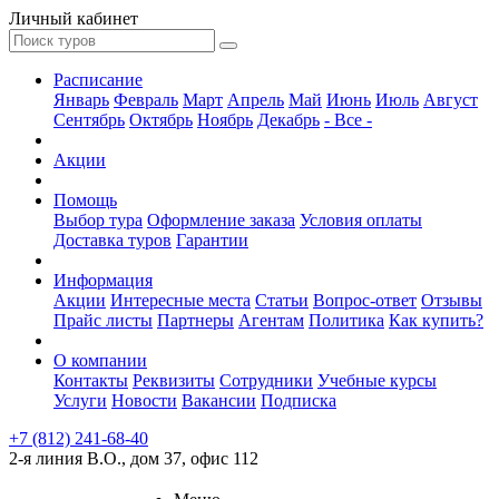
Личный кабинет
Расписание
Январь
Февраль
Март
Апрель
Май
Июнь
Июль
Август
Сентябрь
Октябрь
Ноябрь
Декабрь
- Все -
Акции
Помощь
Выбор тура
Оформление заказа
Условия оплаты
Доставка туров
Гарантии
Информация
Акции
Интересные места
Статьи
Вопрос-ответ
Отзывы
Прайс листы
Партнеры
Агентам
Политика
Как купить?
О компании
Контакты
Реквизиты
Сотрудники
Учебные курсы
Услуги
Новости
Вакансии
Подписка
+7 (812) 241-68-40
2-я линия В.О., дом 37, офис 112