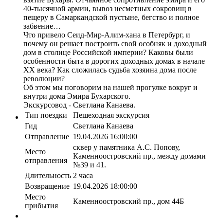
40-тысячной армии, вывоз несметных сокровищ в
пещеру в Самаркандской пустыне, бегство и полное
забвение…
Что привело Сеид-Мир-Алим-хана в Петербург, и
почему он решает построить свой особняк и доходный
дом в столице Российской империи? Каковы были
особенности быта в дорогих доходных домах в начале
XX века? Как сложилась судьба хозяина дома после
революции?
Об этом мы поговорим на нашей прогулке вокруг и
внутри дома Эмира Бухарского.
Экскурсовод - Светлана Канаева.
Тип поездки
Пешеходная экскурсия
Гид
Светлана Канаева
Отправление
19.04.2026 16:00:00
сквер у памятника А.С. Попову,
Место
Каменноостровский пр., между домами
отправления
№39 и 41.
Длительность
2 часа
Возвращение
19.04.2026 18:00:00
Место
Каменноостровский пр., дом 44Б
прибытия