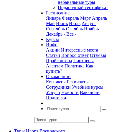
небанальные туры
Подарочный сертификат
Расписание
Январь
Февраль
Март
Апрель
Май
Июнь
Июль
Август
Сентябрь
Октябрь
Ноябрь
Декабрь
- Все -
Курсы
Инфо
Акции
Интересные места
Статьи
Вопрос-ответ
Отзывы
Прайс листы
Партнеры
Агентам
Политика
Как
купить?
О компании
Контакты
Реквизиты
Сотрудники
Учебные курсы
Услуги
Новости
Вакансии
Подписка
Туры Игоря Воеводского