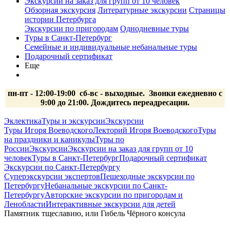
Экскурсии на заказ для групп от 10 человек
Обзорная экскурсия
Литературные экскурсии
Страницы
истории Петербурга
Экскурсии по пригородам
Однодневные туры
Туры в Санкт-Петербург
Семейные и индивидуальные небанальные туры
Подарочный сертификат
Еще
пн-пт - 12:00-19:00 сб-вс
- выходные.
Звонки ежедневно с
9:00 до 21:00. Дождитесь переадресации.
Эклектика
Туры и экскурсии
Экскурсии
Туры Игоря Воеводского
Лекторий Игоря Воеводского
Туры
на праздники и каникулы
Туры по
России
Экскурсии
Экскурсии на заказ для групп от 10
человек
Туры в Санкт-Петербург
Подарочный сертификат
Экскурсии по Санкт-Петербургу
Суперэкскурсии экспертов
Пешеходные экскурсии по
Петербургу
Небанальные экскурсии по Санкт-
Петербургу
Авторские экскурсии по пригородам и
Ленобласти
Интерактивные экскурсии для детей
Памятник тщеславию, или Гибель Чёрного консула