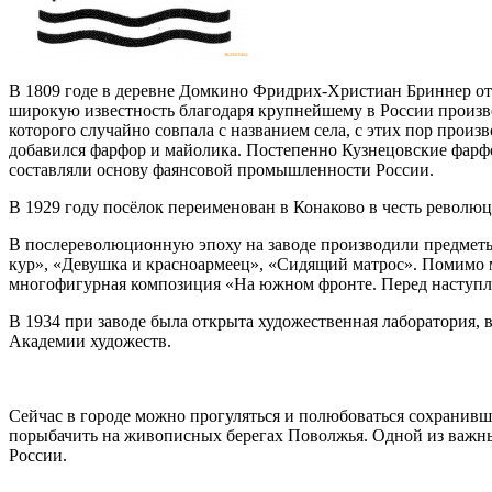
В 1809 годе в деревне Домкино Фридрих-Христиан Бриннер отк
широкую известность благодаря крупнейшему в России произв
которого случайно совпала с названием села, с этих пор произ
добавился фарфор и майолика. Постепенно Кузнецовские фарфо
составляли основу фаянсовой промышленности России.
В 1929 году посёлок переименован в Конаково в честь револю
В послереволюционную эпоху на заводе производили предметы 
кур», «Девушка и красноармеец», «Сидящий матрос». Помимо 
многофигурная композиция «На южном фронте. Перед наступлен
В 1934 при заводе была открыта художественная лаборатория
Академии художеств.
Сейчас в городе можно прогуляться и полюбоваться сохранивш
порыбачить на живописных берегах Поволжья. Одной из важн
России.