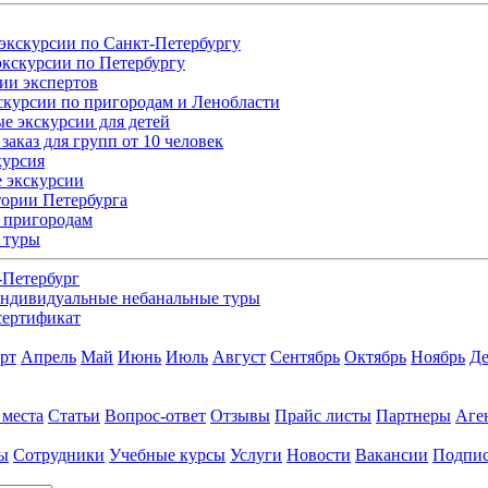
экскурсии по Санкт-Петербургу
кскурсии по Петербургу
ии экспертов
скурсии по пригородам и Ленобласти
е экскурсии для детей
заказ для групп от 10 человек
курсия
 экскурсии
ории Петербурга
 пригородам
 туры
-Петербург
ндивидуальные небанальные туры
сертификат
рт
Апрель
Май
Июнь
Июль
Август
Сентябрь
Октябрь
Ноябрь
Де
 места
Статьи
Вопрос-ответ
Отзывы
Прайс листы
Партнеры
Аге
ы
Сотрудники
Учебные курсы
Услуги
Новости
Вакансии
Подпис