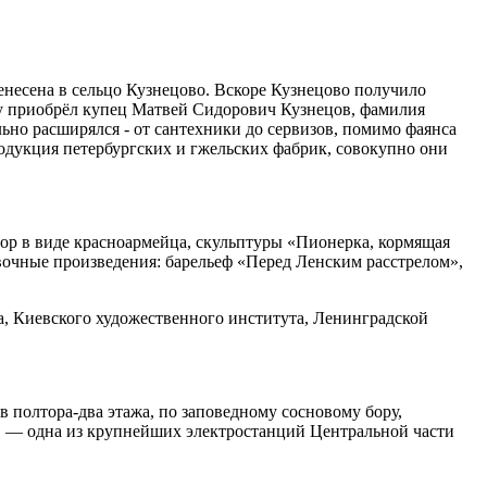
енесена в сельцо Кузнецово. Вскоре Кузнецово получило
ку приобрёл купец Матвей Сидорович Кузнецов, фамилия
льно расширялся - от сантехники до сервизов, помимо фаянса
одукция петербургских и гжельских фабрик, совокупно они
ор в виде красноармейца, скульптуры «Пионерка, кормящая
очные произведения: барельеф «Перед Ленским расстрелом»,
, Киевского художественного института, Ленинградской
 полтора-два этажа, по заповедному сосновому бору,
С — одна из крупнейших электростанций Центральной части