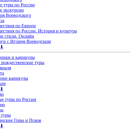
 туры по России
е экскурсии
ря Воеводского
сы
ествия по Европе
ествия по России. История и культура
е стили. Онлайн
ги с Игорем Воеводским
 ⬇
дники и каникулы
 рождественские туры
евраля
та
нние каникулы
кие
 ⬇
ии
е туры по России
лию
ры
 туры
нские Горы и Псков
 ⬇