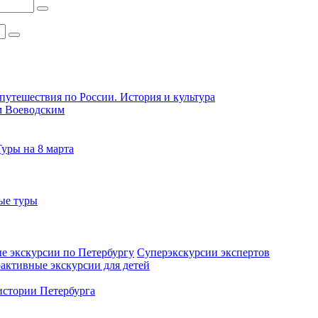
путешествия по России. История и культура
м Воеводским
Туры на 8 марта
ые туры
е экскурсии по Петербургу
Суперэкскурсии экспертов
активные экскурсии для детей
стории Петербурга