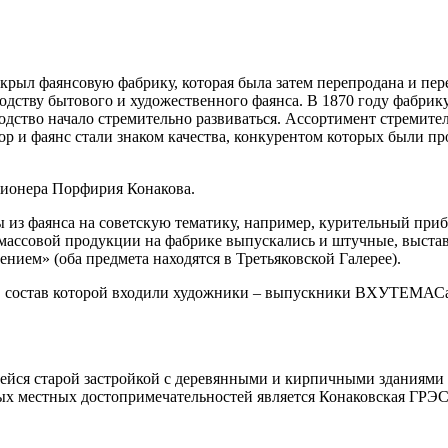
рыл фаянсовую фабрику, которая была затем перепродана и пер
одству бытового и художественного фаянса. В 1870 году фабри
водство начало стремительно развиваться. Ассортимент стремите
р и фаянс стали знаком качества, конкурентом которых были пр
ционера Порфирия Конакова.
из фаянса на советскую тематику, например, курительный приб
массовой продукции на фабрике выпускались и штучные, выстав
ием» (оба предмета находятся в Третьяковской Галерее).
, в состав которой входили художники – выпускники ВХУТЕМАСа
ейся старой застройкой с деревянными и кирпичными зданиями в
ых местных достопримечательностей является Конаковская ГРЭ