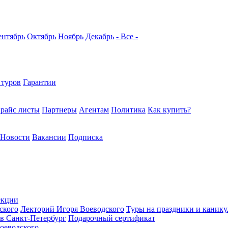
ентябрь
Октябрь
Ноябрь
Декабрь
- Все -
 туров
Гарантии
райс листы
Партнеры
Агентам
Политика
Как купить?
Новости
Вакансии
Подписка
екции
ского
Лекторий Игоря Воеводского
Туры на праздники и каник
в Санкт-Петербург
Подарочный сертификат
оеводского