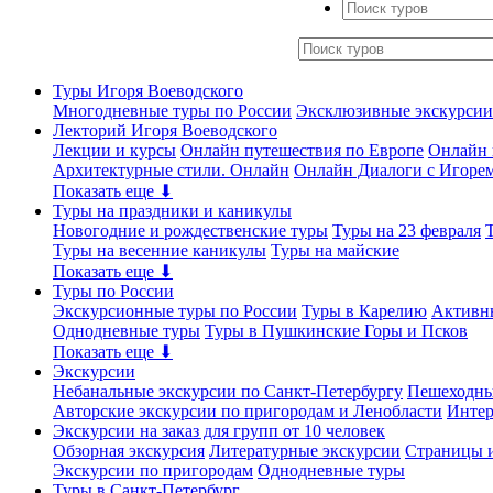
Туры Игоря Воеводского
Многодневные туры по России
Эксклюзивные экскурсии
Лекторий Игоря Воеводского
Лекции и курсы
Онлайн путешествия по Европе
Онлайн 
Архитектурные стили. Онлайн
Онлайн Диалоги с Игоре
Показать еще ⬇
Туры на праздники и каникулы
Новогодние и рождественские туры
Туры на 23 февраля
Туры на весенние каникулы
Туры на майские
Показать еще ⬇
Туры по России
Экскурсионные туры по России
Туры в Карелию
Активн
Однодневные туры
Туры в Пушкинские Горы и Псков
Показать еще ⬇
Экскурсии
Небанальные экскурсии по Санкт-Петербургу
Пешеходны
Авторские экскурсии по пригородам и Ленобласти
Интер
Экскурсии на заказ для групп от 10 человек
Обзорная экскурсия
Литературные экскурсии
Страницы и
Экскурсии по пригородам
Однодневные туры
Туры в Санкт-Петербург