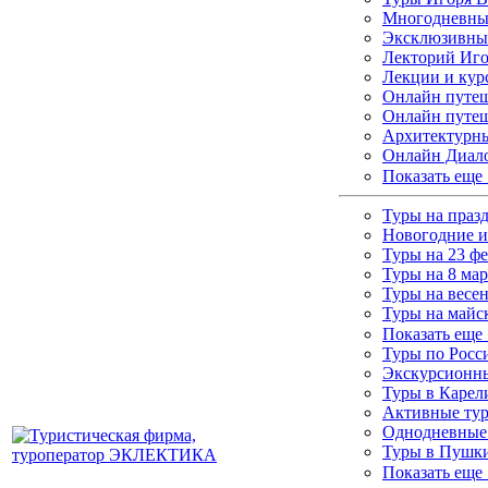
Многодневные
Эксклюзивны
Лекторий Иго
Лекции и кур
Онлайн путеш
Онлайн путеш
Архитектурны
Онлайн Диало
Показать еще
Туры на праз
Новогодние и
Туры на 23 ф
Туры на 8 мар
Туры на весе
Туры на майс
Показать еще
Туры по Росс
Экскурсионны
Туры в Каре
Активные ту
Однодневные
Туры в Пушки
Показать еще