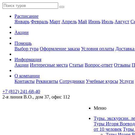
Расписание
Январь
Февраль
Март
Апрель
Май
Июнь
Июль
Август
С
Акции
Помощь
Выбор тура
Оформление заказа
Условия оплаты
Доставка
Информация
Акции
Интересные места
Статьи
Вопрос-ответ
Отзывы
П
О компании
Контакты
Реквизиты
Сотрудники
Учебные курсы
Услуги
+7 (812) 241-68-40
2-я линия В.О., дом 37, офис 112
Меню
Туры. экскурсии. л
Туры Игоря Воевод
от 10 человек
Туры 
Туры Игоря В