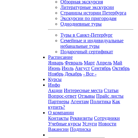
Обзорная экскурсия
Литературные экскурсии
Страницы истории Петербурга
Экскурсии по пригородам
Однодневные туры
Туры в Санкт-Петербург
Семейные и индивидуальные
небанальные туры
Подарочный сертификат
Расписание
Январь
Февраль
Март
Апрель
Май
Июнь
Июль
Август
Сентябрь
Октябрь
Ноябрь
Декабрь
- Все -
Курсы
Инфо
Акции
Интересные места
Статьи
Вопрос-ответ
Отзывы
Прайс листы
Партнеры
Агентам
Политика
Как
купить?
О компании
Контакты
Реквизиты
Сотрудники
Учебные курсы
Услуги
Новости
Вакансии
Подписка