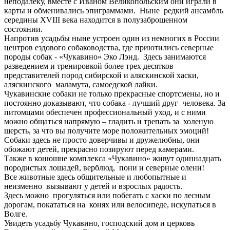
неподалёку, вместе с Иваном Великопольским они играли в
карты и обменивались эпиграммами. Ныне редкий ансамбль
середины XVIII века находится в полузаброшенном
состоянии.
Напротив усадьбы ныне устроен один из немногих в России
центров ездового собаководства, где приютились северные
породы собак - «Чукавино» Эко Лэнд. Здесь занимаются
разведением и тренировкой более трех десятков
представителей пород сибирской и аляскинской хаски,
аляскинского маламута, самоедской лайки.
Чукавинские собаки не только прекрасные спортсмены, но и
постоянно доказывают, что собака - лучший друг человека. За
питомцами обеспечен профессиональный уход, и с ними
можно общаться напрямую – гладить и трепать за холеную
шерсть, за что вы получите море положительных эмоций!
Собаки здесь не просто доверчивы и дружелюбны, они
обожают детей, прекрасно позируют перед камерами.
Также в конюшне комплекса «Чукавино» живут одиннадцать
породистых лошадей, верблюд, пони и северные олени!
Все животные здесь общительные и любопытные и
неизменно вызывают у детей и взрослых радость.
Здесь можно прогуляться или побегать с хаски по лесным
дорогам, покататься на конях или велосипеде, искупаться в
Волге.
Увидеть усадьбу Чукавино, господский дом и церковь