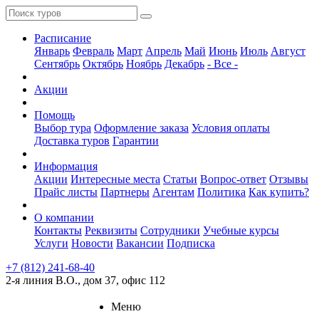
Расписание
Январь
Февраль
Март
Апрель
Май
Июнь
Июль
Август
Сентябрь
Октябрь
Ноябрь
Декабрь
- Все -
Акции
Помощь
Выбор тура
Оформление заказа
Условия оплаты
Доставка туров
Гарантии
Информация
Акции
Интересные места
Статьи
Вопрос-ответ
Отзывы
Прайс листы
Партнеры
Агентам
Политика
Как купить?
О компании
Контакты
Реквизиты
Сотрудники
Учебные курсы
Услуги
Новости
Вакансии
Подписка
+7 (812) 241-68-40
2-я линия В.О., дом 37, офис 112
Меню