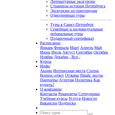
Литературные экскурсии
Страницы истории Петербурга
Экскурсии по пригородам
Однодневные туры
Туры в Санкт-Петербург
Семейные и индивидуальные
небанальные туры
Подарочный сертификат
Расписание
Январь
Февраль
Март
Апрель
Май
Июнь
Июль
Август
Сентябрь
Октябрь
Ноябрь
Декабрь
- Все -
Курсы
Инфо
Акции
Интересные места
Статьи
Вопрос-ответ
Отзывы
Прайс листы
Партнеры
Агентам
Политика
Как
купить?
О компании
Контакты
Реквизиты
Сотрудники
Учебные курсы
Услуги
Новости
Вакансии
Подписка