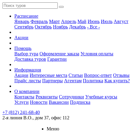
Расписание
Январь
Февраль
Март
Апрель
Май
Июнь
Июль
Август
Сентябрь
Октябрь
Ноябрь
Декабрь
- Все -
Акции
Помощь
Выбор тура
Оформление заказа
Условия оплаты
Доставка туров
Гарантии
Информация
Акции
Интересные места
Статьи
Вопрос-ответ
Отзывы
Прайс листы
Партнеры
Агентам
Политика
Как купить?
О компании
Контакты
Реквизиты
Сотрудники
Учебные курсы
Услуги
Новости
Вакансии
Подписка
+7 (812) 241-68-40
2-я линия В.О., дом 37, офис 112
Меню