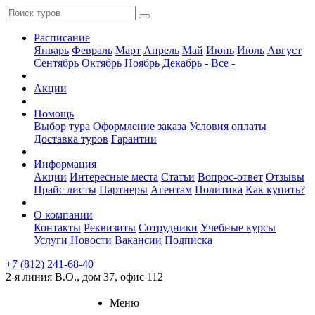
Расписание
Январь
Февраль
Март
Апрель
Май
Июнь
Июль
Август
Сентябрь
Октябрь
Ноябрь
Декабрь
- Все -
Акции
Помощь
Выбор тура
Оформление заказа
Условия оплаты
Доставка туров
Гарантии
Информация
Акции
Интересные места
Статьи
Вопрос-ответ
Отзывы
Прайс листы
Партнеры
Агентам
Политика
Как купить?
О компании
Контакты
Реквизиты
Сотрудники
Учебные курсы
Услуги
Новости
Вакансии
Подписка
+7 (812) 241-68-40
2-я линия В.О., дом 37, офис 112
Меню