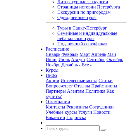
Литературные экскурсии
Страницы истории Петербурга
Экскурсии по пригородам
Однодневные туры
Туры в Санкт-Петербург
Семейные и индивидуальные
небанальные туры
Подарочный сертификат
Расписание
Январь
Февраль
Март
Апрель
Май
Июнь
Июль
Август
Сентябрь
Октябрь
Ноябрь
Декабрь
- Все -
Курсы
Инфо
Акции
Интересные места
Статьи
Вопрос-ответ
Отзывы
Прайс листы
Партнеры
Агентам
Политика
Как
купить?
О компании
Контакты
Реквизиты
Сотрудники
Учебные курсы
Услуги
Новости
Вакансии
Подписка