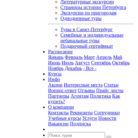
Литературные экскурсии
Страницы истории Петербурга
Экскурсии по пригородам
Однодневные туры
Туры в Санкт-Петербург
Семейные и индивидуальные
небанальные туры
Подарочный сертификат
Расписание
Январь
Февраль
Март
Апрель
Май
Июнь
Июль
Август
Сентябрь
Октябрь
Ноябрь
Декабрь
- Все -
Курсы
Инфо
Акции
Интересные места
Статьи
Вопрос-ответ
Отзывы
Прайс листы
Партнеры
Агентам
Политика
Как
купить?
О компании
Контакты
Реквизиты
Сотрудники
Учебные курсы
Услуги
Новости
Вакансии
Подписка