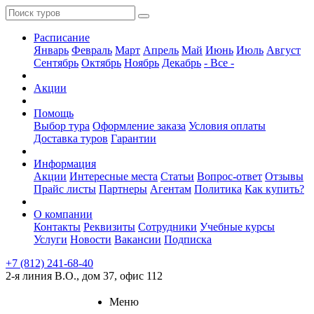
Расписание
Январь
Февраль
Март
Апрель
Май
Июнь
Июль
Август
Сентябрь
Октябрь
Ноябрь
Декабрь
- Все -
Акции
Помощь
Выбор тура
Оформление заказа
Условия оплаты
Доставка туров
Гарантии
Информация
Акции
Интересные места
Статьи
Вопрос-ответ
Отзывы
Прайс листы
Партнеры
Агентам
Политика
Как купить?
О компании
Контакты
Реквизиты
Сотрудники
Учебные курсы
Услуги
Новости
Вакансии
Подписка
+7 (812) 241-68-40
2-я линия В.О., дом 37, офис 112
Меню