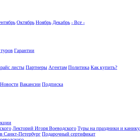
ентябрь
Октябрь
Ноябрь
Декабрь
- Все -
 туров
Гарантии
райс листы
Партнеры
Агентам
Политика
Как купить?
Новости
Вакансии
Подписка
екции
ского
Лекторий Игоря Воеводского
Туры на праздники и каник
в Санкт-Петербург
Подарочный сертификат
оеводского