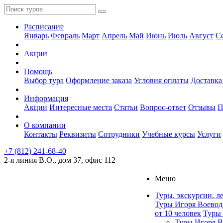
Расписание
Январь
Февраль
Март
Апрель
Май
Июнь
Июль
Август
С
Акции
Помощь
Выбор тура
Оформление заказа
Условия оплаты
Доставка
Информация
Акции
Интересные места
Статьи
Вопрос-ответ
Отзывы
П
О компании
Контакты
Реквизиты
Сотрудники
Учебные курсы
Услуги
+7 (812) 241-68-40
2-я линия В.О., дом 37, офис 112
Меню
Туры. экскурсии. л
Туры Игоря Воевод
от 10 человек
Туры 
Туры Игоря В