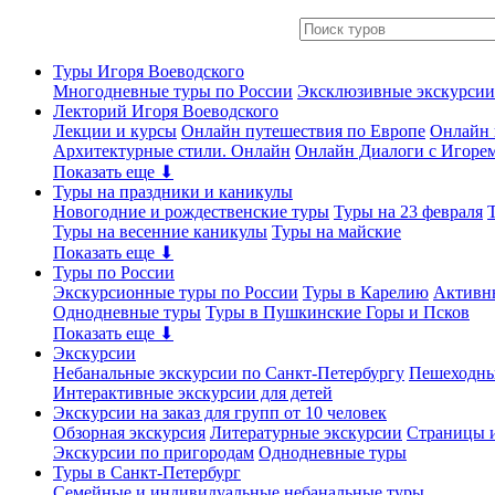
Туры Игоря Воеводского
Многодневные туры по России
Эксклюзивные экскурсии
Лекторий Игоря Воеводского
Лекции и курсы
Онлайн путешествия по Европе
Онлайн 
Архитектурные стили. Онлайн
Онлайн Диалоги с Игоре
Показать еще ⬇
Туры на праздники и каникулы
Новогодние и рождественские туры
Туры на 23 февраля
Туры на весенние каникулы
Туры на майские
Показать еще ⬇
Туры по России
Экскурсионные туры по России
Туры в Карелию
Активн
Однодневные туры
Туры в Пушкинские Горы и Псков
Показать еще ⬇
Экскурсии
Небанальные экскурсии по Санкт-Петербургу
Пешеходны
Интерактивные экскурсии для детей
Экскурсии на заказ для групп от 10 человек
Обзорная экскурсия
Литературные экскурсии
Страницы и
Экскурсии по пригородам
Однодневные туры
Туры в Санкт-Петербург
Семейные и индивидуальные небанальные туры