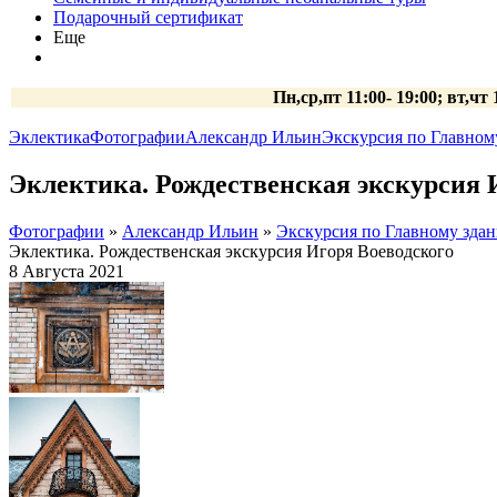
Подарочный сертификат
Еще
Пн,ср,пт 11:00- 19:00; вт,чт
Эклектика
Фотографии
Александр Ильин
Экскурсия по Главном
Эклектика. Рождественская экскурсия 
Фотографии
»
Александр Ильин
»
Экскурсия по Главному зда
Эклектика. Рождественская экскурсия Игоря Воеводского
8 Августа 2021