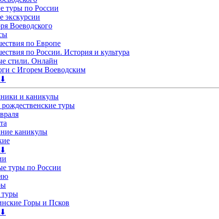
 туры по России
е экскурсии
ря Воеводского
сы
ествия по Европе
ествия по России. История и культура
е стили. Онлайн
ги с Игорем Воеводским
 ⬇
дники и каникулы
 рождественские туры
евраля
та
нние каникулы
кие
 ⬇
ии
е туры по России
лию
ры
 туры
нские Горы и Псков
 ⬇