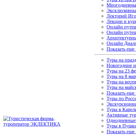
Многодневные
Эксклюзивны
Лекторий Иго
Лекции и кур
Онлайн путеш
Онлайн путеш
Архитектурны
Онлайн Диало
Показать еще
Туры на праз
Новогодние и
Туры на 23 ф
Туры на 8 мар
Туры на весе
Туры на майс
Показать еще
Туры по Росс
Экскурсионны
Туры в Каре
Активные ту
Однодневные
Туры в Пушки
Показать еще