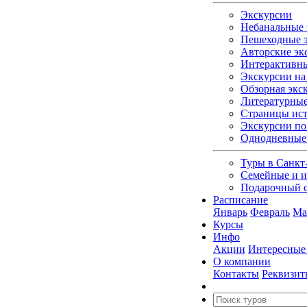
Экскурсии
Небанальные 
Пешеходные э
Авторские эк
Интерактивны
Экскурсии на 
Обзорная экс
Литературные
Страницы ист
Экскурсии по
Однодневные
Туры в Санкт
Семейные и и
Подарочный 
Расписание
Январь
Февраль
Ма
Курсы
Инфо
Акции
Интересные
О компании
Контакты
Реквизит