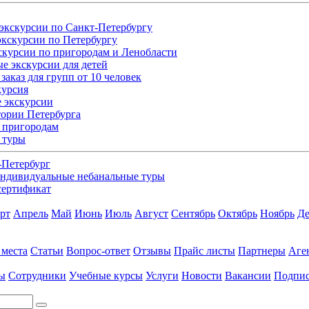
экскурсии по Санкт-Петербургу
кскурсии по Петербургу
скурсии по пригородам и Ленобласти
е экскурсии для детей
заказ для групп от 10 человек
курсия
 экскурсии
ории Петербурга
 пригородам
 туры
-Петербург
ндивидуальные небанальные туры
сертификат
рт
Апрель
Май
Июнь
Июль
Август
Сентябрь
Октябрь
Ноябрь
Де
 места
Статьи
Вопрос-ответ
Отзывы
Прайс листы
Партнеры
Аге
ы
Сотрудники
Учебные курсы
Услуги
Новости
Вакансии
Подпис