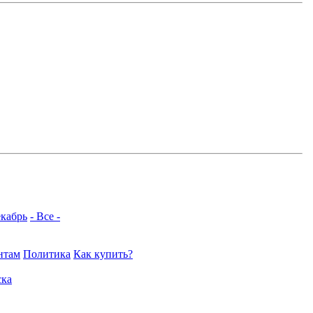
кабрь
- Все -
нтам
Политика
Как купить?
ка