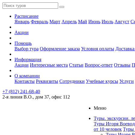
Расписание
Январь
Февраль
Март
Апрель
Май
Июнь
Июль
Август
С
Акции
Помощь
Выбор тура
Оформление заказа
Условия оплаты
Доставка
Информация
Акции
Интересные места
Статьи
Вопрос-ответ
Отзывы
П
О компании
Контакты
Реквизиты
Сотрудники
Учебные курсы
Услуги
+7 (812) 241-68-40
2-я линия В.О., дом 37, офис 112
Меню
Туры. экскурсии. л
Туры Игоря Воевод
от 10 человек
Туры 
Туры Игоря В