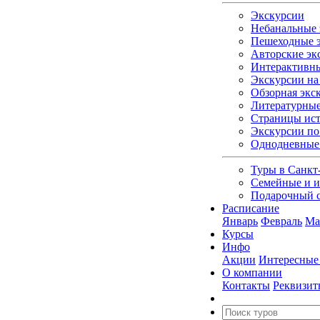
Экскурсии
Небанальные 
Пешеходные э
Авторские эк
Интерактивны
Экскурсии на 
Обзорная экс
Литературные
Страницы ист
Экскурсии по
Однодневные
Туры в Санкт
Семейные и и
Подарочный 
Расписание
Январь
Февраль
Ма
Курсы
Инфо
Акции
Интересные
О компании
Контакты
Реквизит