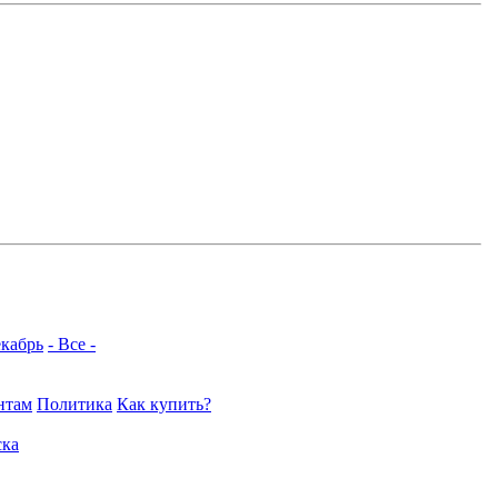
кабрь
- Все -
нтам
Политика
Как купить?
ка