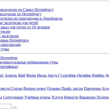
экскурсии по Санкт-Петербургу
кскурсии по Петербургу
скурсии по пригородам и Ленобласти
е экскурсии для детей
заказ для групп от 10 человек
курсия
 экскурсии
ории Петербурга
 пригородам
 туры
-Петербург
ндивидуальные небанальные туры
сертификат
рт
Апрель
Май
Июнь
Июль
Август
Сентябрь
Октябрь
Ноябрь
Де
 места
Статьи
Вопрос-ответ
Отзывы
Прайс листы
Партнеры
Аге
ы
Сотрудники
Учебные курсы
Услуги
Новости
Вакансии
Подпис