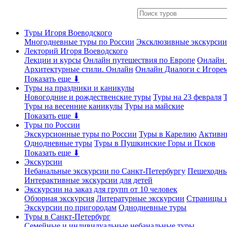
Туры Игоря Воеводского
Многодневные туры по России
Эксклюзивные экскурсии
Лекторий Игоря Воеводского
Лекции и курсы
Онлайн путешествия по Европе
Онлайн 
Архитектурные стили. Онлайн
Онлайн Диалоги с Игоре
Показать еще ⬇
Туры на праздники и каникулы
Новогодние и рождественские туры
Туры на 23 февраля
Туры на весенние каникулы
Туры на майские
Показать еще ⬇
Туры по России
Экскурсионные туры по России
Туры в Карелию
Активн
Однодневные туры
Туры в Пушкинские Горы и Псков
Показать еще ⬇
Экскурсии
Небанальные экскурсии по Санкт-Петербургу
Пешеходны
Интерактивные экскурсии для детей
Экскурсии на заказ для групп от 10 человек
Обзорная экскурсия
Литературные экскурсии
Страницы и
Экскурсии по пригородам
Однодневные туры
Туры в Санкт-Петербург
Семейные и индивидуальные небанальные туры