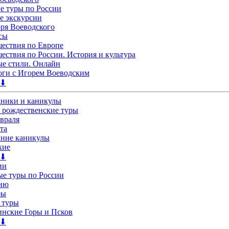
 туры по России
е экскурсии
ря Воеводского
сы
ествия по Европе
ествия по России. История и культура
е стили. Онлайн
ги с Игорем Воеводским
 ⬇
дники и каникулы
 рождественские туры
евраля
та
нние каникулы
кие
 ⬇
ии
е туры по России
лию
ры
 туры
нские Горы и Псков
 ⬇