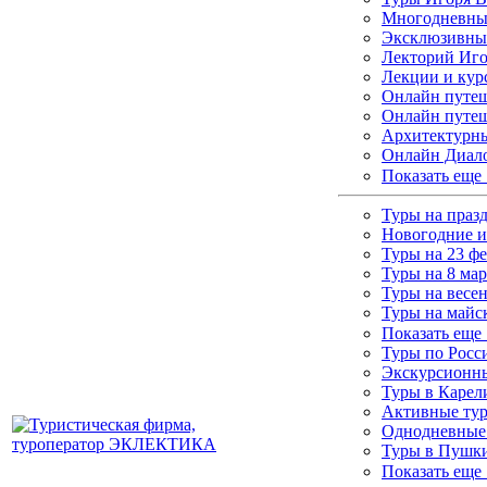
Многодневные
Эксклюзивны
Лекторий Иго
Лекции и кур
Онлайн путеш
Онлайн путеш
Архитектурны
Онлайн Диало
Показать еще
Туры на праз
Новогодние и
Туры на 23 ф
Туры на 8 мар
Туры на весе
Туры на майс
Показать еще
Туры по Росс
Экскурсионны
Туры в Каре
Активные ту
Однодневные
Туры в Пушки
Показать еще