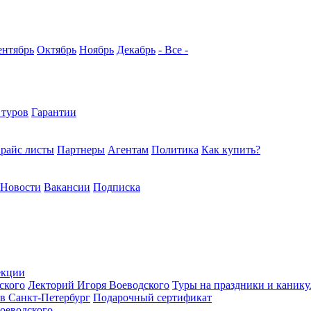
ентябрь
Октябрь
Ноябрь
Декабрь
- Все -
 туров
Гарантии
райс листы
Партнеры
Агентам
Политика
Как купить?
Новости
Вакансии
Подписка
екции
ского
Лекторий Игоря Воеводского
Туры на праздники и каник
в Санкт-Петербург
Подарочный сертификат
оеводского