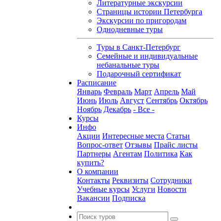
Литературные экскурсии
Страницы истории Петербурга
Экскурсии по пригородам
Однодневные туры
Туры в Санкт-Петербург
Семейные и индивидуальные
небанальные туры
Подарочный сертификат
Расписание
Январь
Февраль
Март
Апрель
Май
Июнь
Июль
Август
Сентябрь
Октябрь
Ноябрь
Декабрь
- Все -
Курсы
Инфо
Акции
Интересные места
Статьи
Вопрос-ответ
Отзывы
Прайс листы
Партнеры
Агентам
Политика
Как
купить?
О компании
Контакты
Реквизиты
Сотрудники
Учебные курсы
Услуги
Новости
Вакансии
Подписка