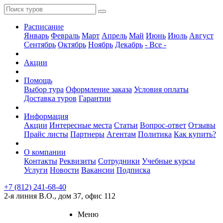
Расписание
Январь
Февраль
Март
Апрель
Май
Июнь
Июль
Август
Сентябрь
Октябрь
Ноябрь
Декабрь
- Все -
Акции
Помощь
Выбор тура
Оформление заказа
Условия оплаты
Доставка туров
Гарантии
Информация
Акции
Интересные места
Статьи
Вопрос-ответ
Отзывы
Прайс листы
Партнеры
Агентам
Политика
Как купить?
О компании
Контакты
Реквизиты
Сотрудники
Учебные курсы
Услуги
Новости
Вакансии
Подписка
+7 (812) 241-68-40
2-я линия В.О., дом 37, офис 112
Меню