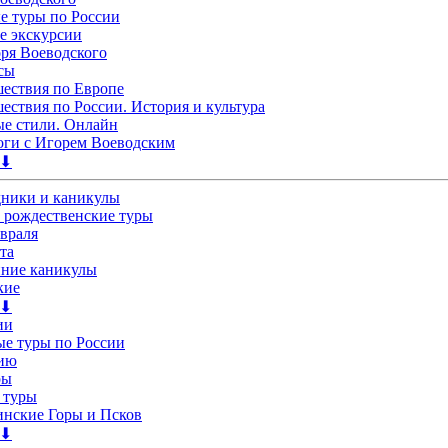
 туры по России
е экскурсии
ря Воеводского
сы
ествия по Европе
ествия по России. История и культура
е стили. Онлайн
ги с Игорем Воеводским
 ⬇
дники и каникулы
 рождественские туры
евраля
та
нние каникулы
кие
 ⬇
ии
е туры по России
лию
ры
 туры
нские Горы и Псков
 ⬇