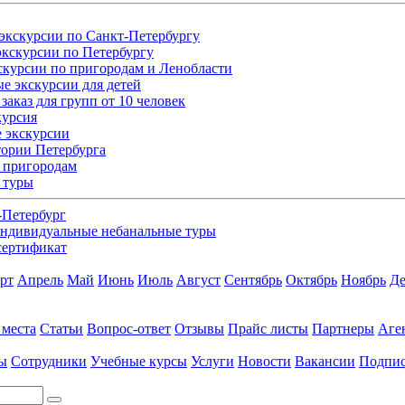
экскурсии по Санкт-Петербургу
кскурсии по Петербургу
скурсии по пригородам и Ленобласти
е экскурсии для детей
заказ для групп от 10 человек
курсия
 экскурсии
ории Петербурга
 пригородам
 туры
-Петербург
ндивидуальные небанальные туры
сертификат
рт
Апрель
Май
Июнь
Июль
Август
Сентябрь
Октябрь
Ноябрь
Де
 места
Статьи
Вопрос-ответ
Отзывы
Прайс листы
Партнеры
Аге
ы
Сотрудники
Учебные курсы
Услуги
Новости
Вакансии
Подпис