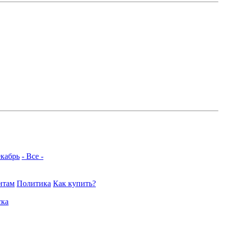
кабрь
- Все -
нтам
Политика
Как купить?
ка