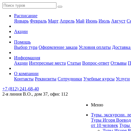
Расписание
Январь
Февраль
Март
Апрель
Май
Июнь
Июль
Август
С
Акции
Помощь
Выбор тура
Оформление заказа
Условия оплаты
Доставка
Информация
Акции
Интересные места
Статьи
Вопрос-ответ
Отзывы
П
О компании
Контакты
Реквизиты
Сотрудники
Учебные курсы
Услуги
+7 (812) 241-68-40
2-я линия В.О., дом 37, офис 112
Меню
Туры. экскурсии. л
Туры Игоря Воевод
от 10 человек
Туры 
Туры Игоря В