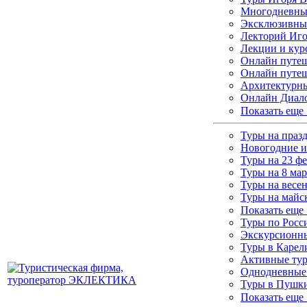
Многодневные
Эксклюзивны
Лекторий Иго
Лекции и кур
Онлайн путеш
Онлайн путеш
Архитектурны
Онлайн Диало
Показать еще
Туры на праз
Новогодние и
Туры на 23 ф
Туры на 8 мар
Туры на весе
Туры на майс
Показать еще
Туры по Росс
Экскурсионны
Туры в Каре
Активные ту
Однодневные
Туры в Пушки
Показать еще