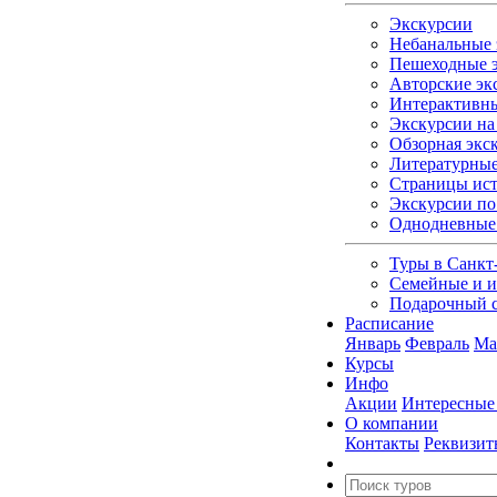
Экскурсии
Небанальные 
Пешеходные э
Авторские эк
Интерактивны
Экскурсии на 
Обзорная экс
Литературные
Страницы ист
Экскурсии по
Однодневные
Туры в Санкт
Семейные и и
Подарочный 
Расписание
Январь
Февраль
Ма
Курсы
Инфо
Акции
Интересные
О компании
Контакты
Реквизит