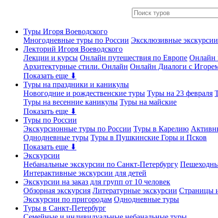
Туры Игоря Воеводского
Многодневные туры по России
Эксклюзивные экскурсии
Лекторий Игоря Воеводского
Лекции и курсы
Онлайн путешествия по Европе
Онлайн 
Архитектурные стили. Онлайн
Онлайн Диалоги с Игоре
Показать еще ⬇
Туры на праздники и каникулы
Новогодние и рождественские туры
Туры на 23 февраля
Туры на весенние каникулы
Туры на майские
Показать еще ⬇
Туры по России
Экскурсионные туры по России
Туры в Карелию
Активн
Однодневные туры
Туры в Пушкинские Горы и Псков
Показать еще ⬇
Экскурсии
Небанальные экскурсии по Санкт-Петербургу
Пешеходны
Интерактивные экскурсии для детей
Экскурсии на заказ для групп от 10 человек
Обзорная экскурсия
Литературные экскурсии
Страницы и
Экскурсии по пригородам
Однодневные туры
Туры в Санкт-Петербург
Семейные и индивидуальные небанальные туры