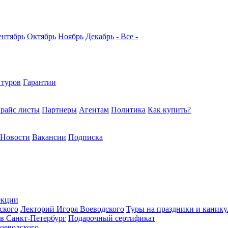
ентябрь
Октябрь
Ноябрь
Декабрь
- Все -
 туров
Гарантии
райс листы
Партнеры
Агентам
Политика
Как купить?
Новости
Вакансии
Подписка
екции
ского
Лекторий Игоря Воеводского
Туры на праздники и каник
в Санкт-Петербург
Подарочный сертификат
оеводского