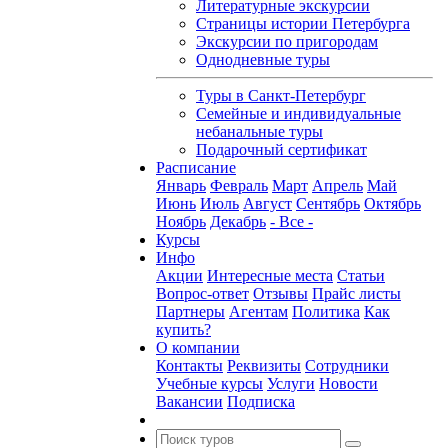
Литературные экскурсии
Страницы истории Петербурга
Экскурсии по пригородам
Однодневные туры
Туры в Санкт-Петербург
Семейные и индивидуальные
небанальные туры
Подарочный сертификат
Расписание
Январь
Февраль
Март
Апрель
Май
Июнь
Июль
Август
Сентябрь
Октябрь
Ноябрь
Декабрь
- Все -
Курсы
Инфо
Акции
Интересные места
Статьи
Вопрос-ответ
Отзывы
Прайс листы
Партнеры
Агентам
Политика
Как
купить?
О компании
Контакты
Реквизиты
Сотрудники
Учебные курсы
Услуги
Новости
Вакансии
Подписка