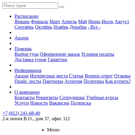
Расписание
Январь
Февраль
Март
Апрель
Май
Июнь
Июль
Август
Сентябрь
Октябрь
Ноябрь
Декабрь
- Все -
Акции
Помощь
Выбор тура
Оформление заказа
Условия оплаты
Доставка туров
Гарантии
Информация
Акции
Интересные места
Статьи
Вопрос-ответ
Отзывы
Прайс листы
Партнеры
Агентам
Политика
Как купить?
О компании
Контакты
Реквизиты
Сотрудники
Учебные курсы
Услуги
Новости
Вакансии
Подписка
+7 (812) 241-68-40
2-я линия В.О., дом 37, офис 112
Меню