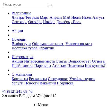
Расписание
Январь
Февраль
Март
Апрель
Май
Июнь
Июль
Август
Сентябрь
Октябрь
Ноябрь
Декабрь
- Все -
Акции
Помощь
Выбор тура
Оформление заказа
Условия оплаты
Доставка туров
Гарантии
Информация
Акции
Интересные места
Статьи
Вопрос-ответ
Отзывы
Прайс листы
Партнеры
Агентам
Политика
Как купить?
О компании
Контакты
Реквизиты
Сотрудники
Учебные курсы
Услуги
Новости
Вакансии
Подписка
+7 (812) 241-68-40
2-я линия В.О., дом 37, офис 112
Меню