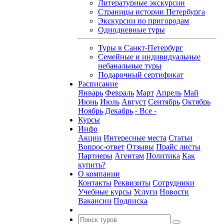
Литературные экскурсии
Страницы истории Петербурга
Экскурсии по пригородам
Однодневные туры
Туры в Санкт-Петербург
Семейные и индивидуальные
небанальные туры
Подарочный сертификат
Расписание
Январь
Февраль
Март
Апрель
Май
Июнь
Июль
Август
Сентябрь
Октябрь
Ноябрь
Декабрь
- Все -
Курсы
Инфо
Акции
Интересные места
Статьи
Вопрос-ответ
Отзывы
Прайс листы
Партнеры
Агентам
Политика
Как
купить?
О компании
Контакты
Реквизиты
Сотрудники
Учебные курсы
Услуги
Новости
Вакансии
Подписка