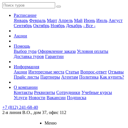
Расписание
Январь
Февраль
Март
Апрель
Май
Июнь
Июль
Август
Сентябрь
Октябрь
Ноябрь
Декабрь
- Все -
Акции
Помощь
Выбор тура
Оформление заказа
Условия оплаты
Доставка туров
Гарантии
Информация
Акции
Интересные места
Статьи
Вопрос-ответ
Отзывы
Прайс листы
Партнеры
Агентам
Политика
Как купить?
О компании
Контакты
Реквизиты
Сотрудники
Учебные курсы
Услуги
Новости
Вакансии
Подписка
+7 (812) 241-68-40
2-я линия В.О., дом 37, офис 112
Меню