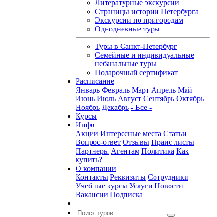
Литературные экскурсии
Страницы истории Петербурга
Экскурсии по пригородам
Однодневные туры
Туры в Санкт-Петербург
Семейные и индивидуальные
небанальные туры
Подарочный сертификат
Расписание
Январь
Февраль
Март
Апрель
Май
Июнь
Июль
Август
Сентябрь
Октябрь
Ноябрь
Декабрь
- Все -
Курсы
Инфо
Акции
Интересные места
Статьи
Вопрос-ответ
Отзывы
Прайс листы
Партнеры
Агентам
Политика
Как
купить?
О компании
Контакты
Реквизиты
Сотрудники
Учебные курсы
Услуги
Новости
Вакансии
Подписка