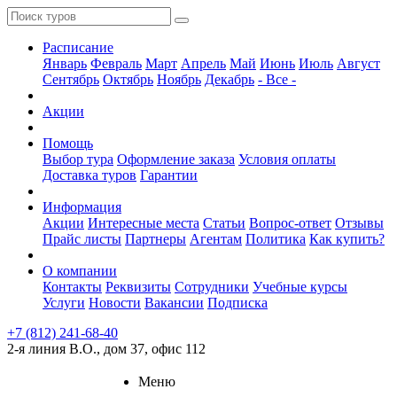
Расписание
Январь
Февраль
Март
Апрель
Май
Июнь
Июль
Август
Сентябрь
Октябрь
Ноябрь
Декабрь
- Все -
Акции
Помощь
Выбор тура
Оформление заказа
Условия оплаты
Доставка туров
Гарантии
Информация
Акции
Интересные места
Статьи
Вопрос-ответ
Отзывы
Прайс листы
Партнеры
Агентам
Политика
Как купить?
О компании
Контакты
Реквизиты
Сотрудники
Учебные курсы
Услуги
Новости
Вакансии
Подписка
+7 (812) 241-68-40
2-я линия В.О., дом 37, офис 112
Меню