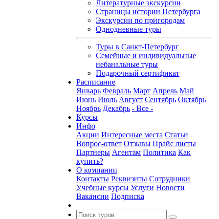
Литературные экскурсии
Страницы истории Петербурга
Экскурсии по пригородам
Однодневные туры
Туры в Санкт-Петербург
Семейные и индивидуальные
небанальные туры
Подарочный сертификат
Расписание
Январь
Февраль
Март
Апрель
Май
Июнь
Июль
Август
Сентябрь
Октябрь
Ноябрь
Декабрь
- Все -
Курсы
Инфо
Акции
Интересные места
Статьи
Вопрос-ответ
Отзывы
Прайс листы
Партнеры
Агентам
Политика
Как
купить?
О компании
Контакты
Реквизиты
Сотрудники
Учебные курсы
Услуги
Новости
Вакансии
Подписка