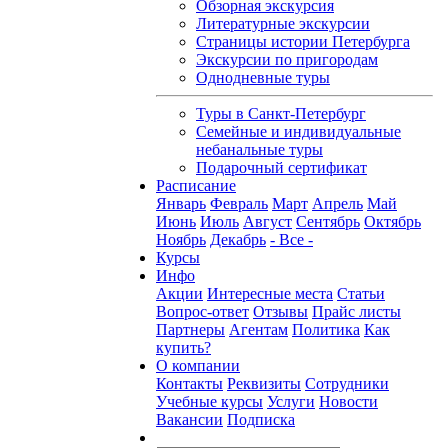
Обзорная экскурсия
Литературные экскурсии
Страницы истории Петербурга
Экскурсии по пригородам
Однодневные туры
Туры в Санкт-Петербург
Семейные и индивидуальные
небанальные туры
Подарочный сертификат
Расписание
Январь
Февраль
Март
Апрель
Май
Июнь
Июль
Август
Сентябрь
Октябрь
Ноябрь
Декабрь
- Все -
Курсы
Инфо
Акции
Интересные места
Статьи
Вопрос-ответ
Отзывы
Прайс листы
Партнеры
Агентам
Политика
Как
купить?
О компании
Контакты
Реквизиты
Сотрудники
Учебные курсы
Услуги
Новости
Вакансии
Подписка