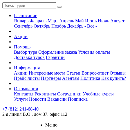
Расписание
Январь
Февраль
Март
Апрель
Май
Июнь
Июль
Август
Сентябрь
Октябрь
Ноябрь
Декабрь
- Все -
Акции
Помощь
Выбор тура
Оформление заказа
Условия оплаты
Доставка туров
Гарантии
Информация
Акции
Интересные места
Статьи
Вопрос-ответ
Отзывы
Прайс листы
Партнеры
Агентам
Политика
Как купить?
О компании
Контакты
Реквизиты
Сотрудники
Учебные курсы
Услуги
Новости
Вакансии
Подписка
+7 (812) 241-68-40
2-я линия В.О., дом 37, офис 112
Меню