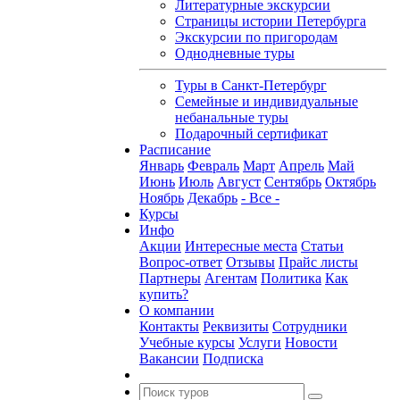
Литературные экскурсии
Страницы истории Петербурга
Экскурсии по пригородам
Однодневные туры
Туры в Санкт-Петербург
Семейные и индивидуальные
небанальные туры
Подарочный сертификат
Расписание
Январь
Февраль
Март
Апрель
Май
Июнь
Июль
Август
Сентябрь
Октябрь
Ноябрь
Декабрь
- Все -
Курсы
Инфо
Акции
Интересные места
Статьи
Вопрос-ответ
Отзывы
Прайс листы
Партнеры
Агентам
Политика
Как
купить?
О компании
Контакты
Реквизиты
Сотрудники
Учебные курсы
Услуги
Новости
Вакансии
Подписка