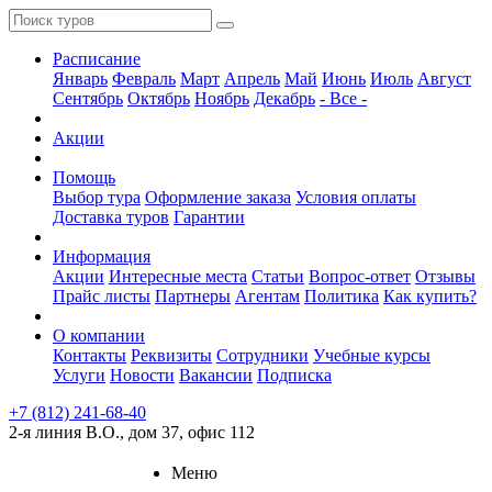
Расписание
Январь
Февраль
Март
Апрель
Май
Июнь
Июль
Август
Сентябрь
Октябрь
Ноябрь
Декабрь
- Все -
Акции
Помощь
Выбор тура
Оформление заказа
Условия оплаты
Доставка туров
Гарантии
Информация
Акции
Интересные места
Статьи
Вопрос-ответ
Отзывы
Прайс листы
Партнеры
Агентам
Политика
Как купить?
О компании
Контакты
Реквизиты
Сотрудники
Учебные курсы
Услуги
Новости
Вакансии
Подписка
+7 (812) 241-68-40
2-я линия В.О., дом 37, офис 112
Меню